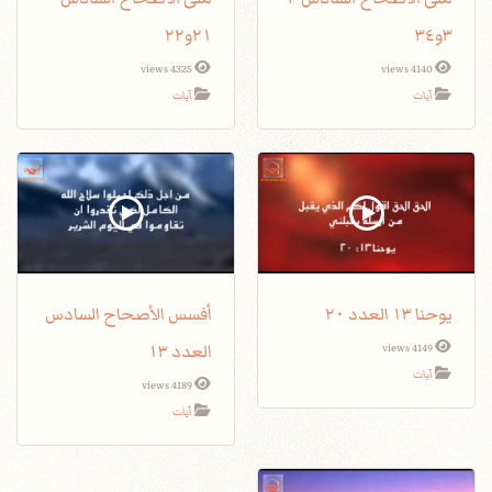
٣و٣٤
٢١و٢٢
4325 views
4140 views
آيات
آيات
يوحنا ١٣ العدد ٢٠
أفسس الأصحاح السادس
العدد ١٣
4149 views
آيات
4189 views
آيات