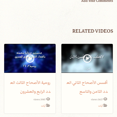
Add Your Comments
RELATED VIDEOS
أفسس الأصحاح الثاني الع
رومية الأصحاح الثالث الع
دد الثامن والتاسع
دد الرابع والعشرون
3987 views
3617 views
آيات
آيات