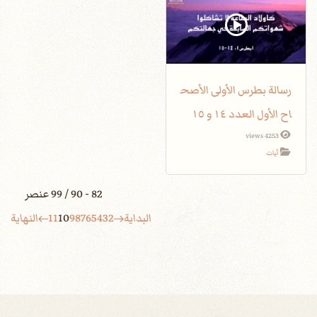
رسالة بطرس الأولى الأصح
اح الأول العدد ١٤ و ١٥
4253 views
آيات
82 - 90 / 99 عنصر
البداية
2
3
4
5
6
7
8
9
10
11
النهاية