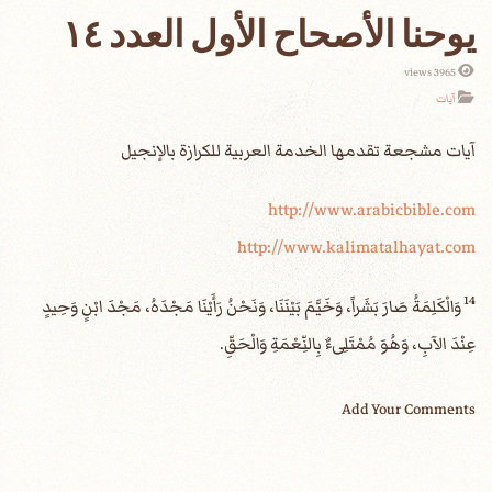
يوحنا الأصحاح الأول العدد ١٤
3965 views
آيات
آيات مشجعة تقدمها الخدمة العربية للكرازة بالإنجيل‏
http://www.arabicbible.com
http://www.kalimatalhayat.com
14
وَالْكَلِمَةُ صَارَ بَشَراً، وَخَيَّمَ بَيْنَنَا، وَنَحْنُ رَأَيْنَا مَجْدَهُ، مَجْدَ ابْنٍ وَحِيدٍ
عِنْدَ الآبِ، وَهُوَ مُمْتَلِىءٌ بِالنِّعْمَةِ وَالْحَقِّ.
Add Your Comments