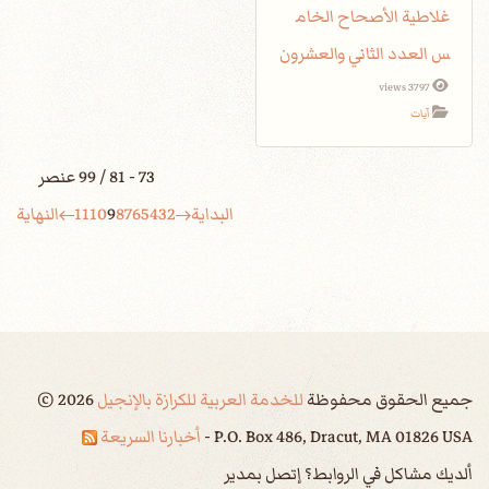
غلاطية الأصحاح الخام
س العدد الثاني والعشرون
3797 views
آيات
73 - 81 / 99 عنصر
البداية
2
3
4
5
6
7
8
9
10
11
النهاية
جميع الحقوق محفوظة
للخدمة العربية للكرازة بالإنجيل
2026
©
P.O. Box 486, Dracut, MA 01826 USA -
أخبارنا السريعة
ألديك مشاكل في الروابط؟ إتصل بمدير