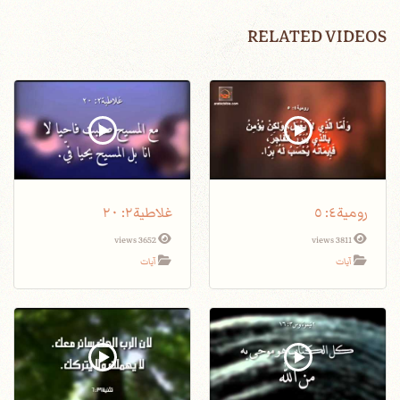
RELATED VIDEOS
رومية٤: ٥
غلاطية٢: ٢٠
3652 views
3811 views
آيات
آيات