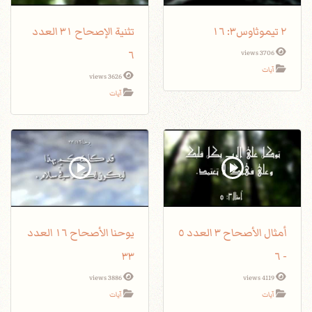
٢ تيموثاوس٣: ١٦
تثنية الإصحاح ٣١ العدد
٦
3706 views
آيات
3626 views
آيات
أمثال الأصحاح ٣ العدد ٥
يوحنا الأصحاح ١٦ العدد
٣٣
- ٦
3886 views
4119 views
آيات
آيات