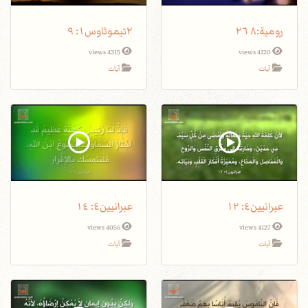
٢تيموثاوس١: ٩
4315 views
4120 views
آيات
آيات
عبرانيين٤: ١٢
عبرانيين٤: ١٤
4056 views
4127 views
آيات
آيات