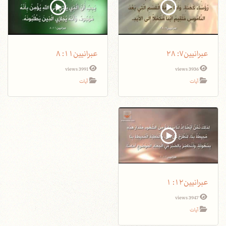
عبرانيين٧: ٢٨
عبرانيين١١: ٨
3991 views
3936 views
آيات
آيات
عبرانيين١٢: ١
3947 views
آيات