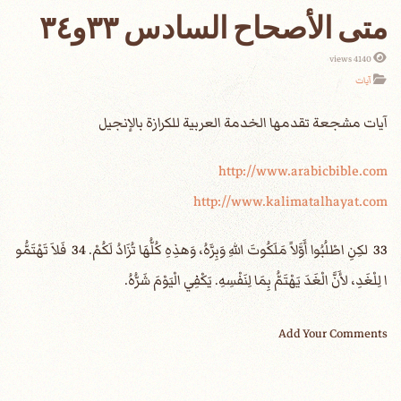
متى الأصحاح السادس ٣٣و٣٤
4140 views
آيات
http://www.arabicbible.com
http://www.kalimatalhayat.com
33 لكِنِ اطْلُبُوا أَوَّلاً مَلَكُوتَ اللهِ وَبِرَّهُ، وَهذِهِ كُلُّهَا تُزَادُ لَكُمْ. 34 فَلاَ تَهْتَمُّو
ا لِلْغَدِ، لأَنَّ الْغَدَ يَهْتَمُّ بِمَا لِنَفْسِهِ. يَكْفِي الْيَوْمَ شَرُّهُ.
Add Your Comments