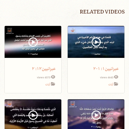
RELATED VIDEOS
عبرانيين١: ١-٢
عبرانيين١٢: ٢
4573 views
4643 views
آيات
آيات