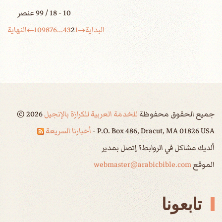
10 - 18 / 99 عنصر
البداية
1
2
3
4
...
6
7
8
9
10
النهاية
جميع الحقوق محفوظة
للخدمة العربية للكرازة بالإنجيل
2026
©
P.O. Box 486, Dracut, MA 01826 USA -
أخبارنا السريعة
ألديك مشاكل في الروابط؟ إتصل بمدير
الموقع
webmaster@arabicbible.com
تابعونا