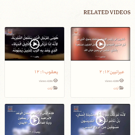
RELATED VIDEOS
عبرانيين١٢: ٢
يعقوب١: ١٢
4186 views
4188 views
آيات
آيات