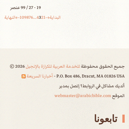
19 - 27 / 99 عنصر
البداية
1
2
3
4
...
6
7
8
9
10
النهاية
جميع الحقوق محفوظة
للخدمة العربية للكرازة بالإنجيل
2026
©
P.O. Box 486, Dracut, MA 01826 USA -
أخبارنا السريعة
ألديك مشاكل في الروابط؟ إتصل بمدير
الموقع
webmaster@arabicbible.com
تابعونا