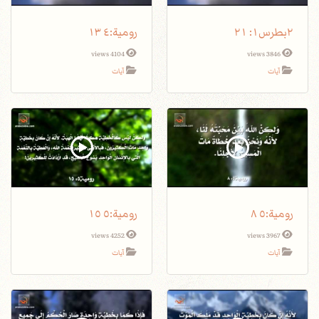
٢بطرس١: ٢١
4104 views
3846 views
آيات
آيات
4252 views
3967 views
آيات
آيات