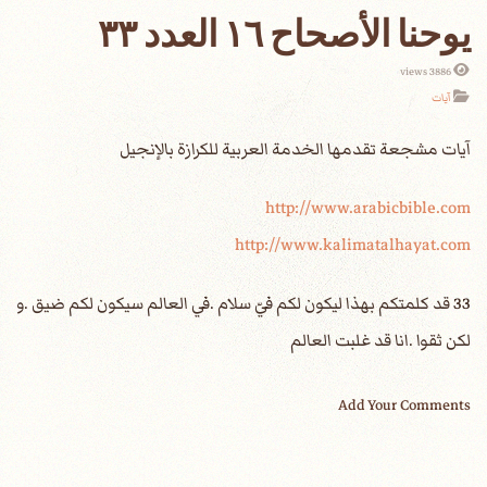
يوحنا الأصحاح ١٦ العدد ٣٣
3886 views
آيات
http://www.arabicbible.com
http://www.kalimatalhayat.com
33 قد كلمتكم بهذا ليكون لكم فيّ سلام .في العالم سيكون لكم ضيق .و
لكن ثقوا .انا قد غلبت العالم
Add Your Comments