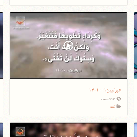
عبرانيين١: ١٠-١٢
5032 views
آيات