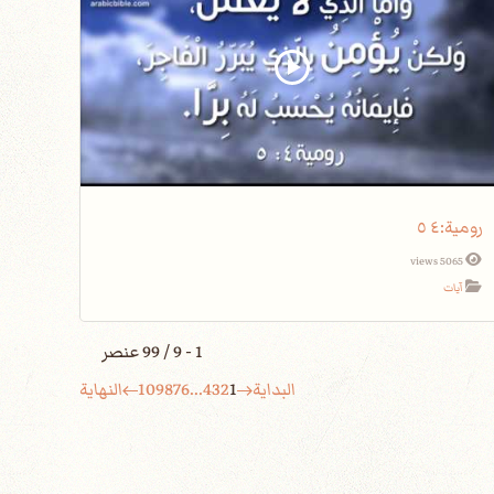
5065 views
آيات
1 - 9 / 99 عنصر
البداية
1
2
3
4
...
6
7
8
9
10
النهاية