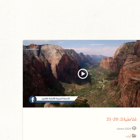
غلاطية2: 20-21
5329 views
آيات