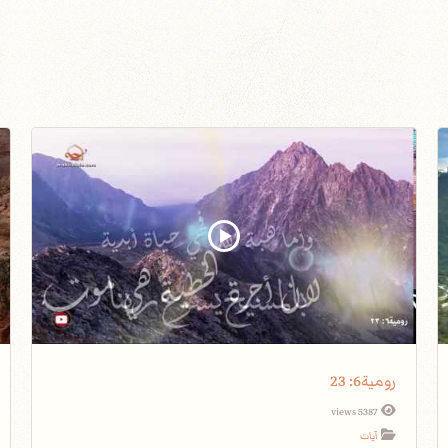
رومية6: 23
5387 views
آيات