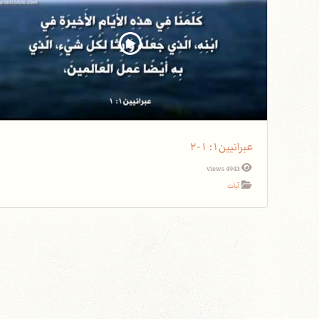
عبرانيين١: ١-٢
4943 views
آيات