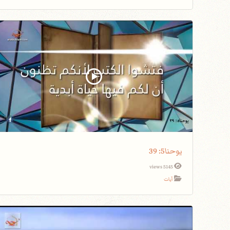
يوحنا5: 39
5145 views
آيات