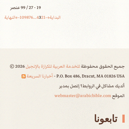
19 - 27 / 99 عنصر
البداية
1
2
3
4
...
6
7
8
9
10
النهاية
جميع الحقوق محفوظة
للخدمة العربية للكرازة بالإنجيل
2026
©
P.O. Box 486, Dracut, MA 01826 USA -
أخبارنا السريعة
ألديك مشاكل في الروابط؟ إتصل بمدير
الموقع
webmaster@arabicbible.com
تابعونا