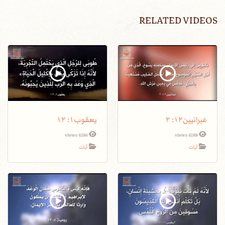
RELATED VIDEOS
عبرانيين١٢: ٢
يعقوب١: ١٢
4186 views
4188 views
آيات
آيات