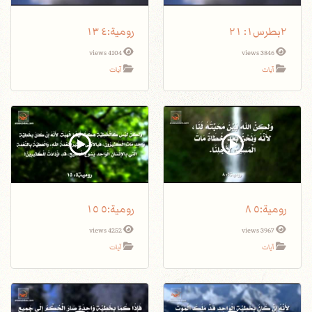
٢بطرس١: ٢١
4104 views
3846 views
آيات
آيات
4252 views
3967 views
آيات
آيات