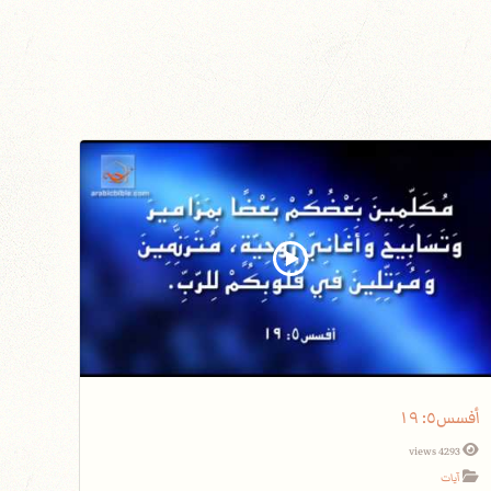
أفسس٥: ١٩
4293 views
آيات