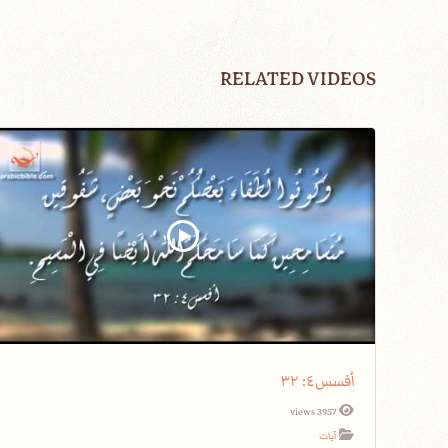
RELATED VIDEOS
أفسس٤: ٣٢
3957 views
آيات