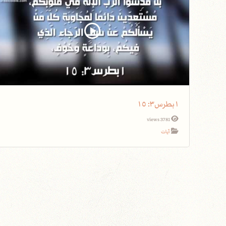
١بطرس٣: ١٥
3781 views
آيات