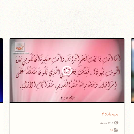
ميخا٥: ٢
4116 views
آيات