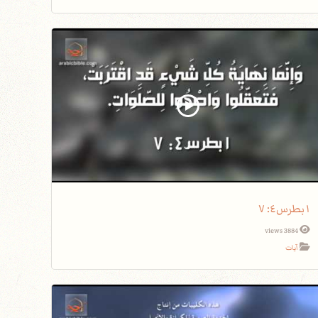
١بطرس٤: ٧
3884 views
آيات