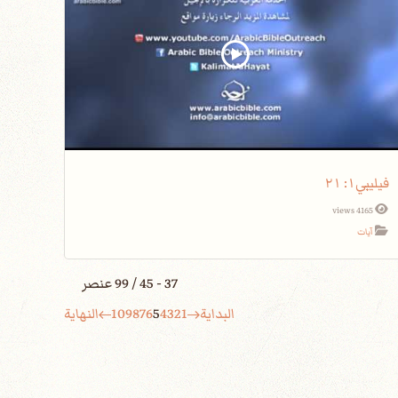
فيليبي١: ٢١
4165 views
آيات
37 - 45 / 99 عنصر
البداية
1
2
3
4
5
6
7
8
9
10
النهاية