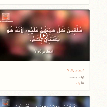
١بطرس٥: ٧
3718 views
آيات