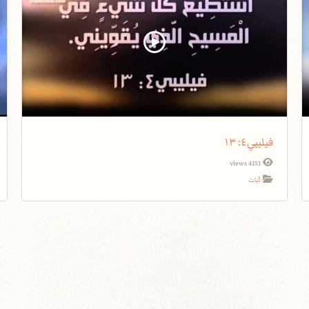
فيليبي٤: ١٣
4151 views
آيات