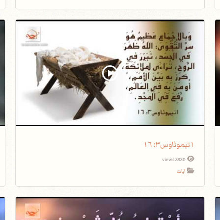
١تيموثاوس٣: ١٦
3930 views
آيات