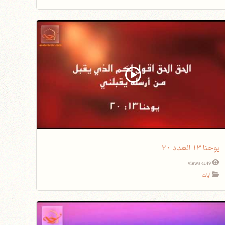
يوحنا ١٣ العدد ٢٠
4149 views
آيات