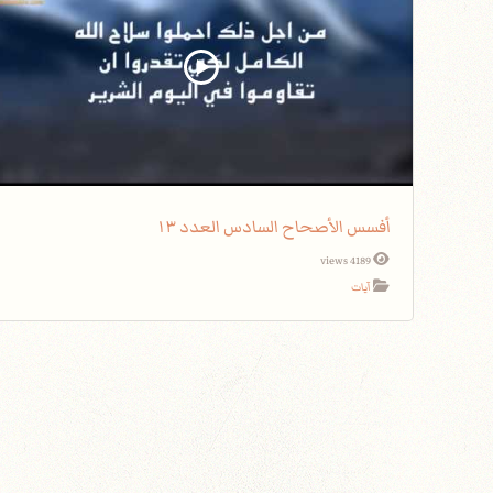
أفسس الأصحاح السادس العدد ١٣
4189 views
آيات