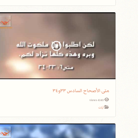
متى الأصحاح السادس ٣٣و٣٤
4140 views
آيات