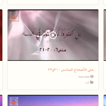
متى الأصحاح السادس - ٢١و٢٢
4325 views
آيات