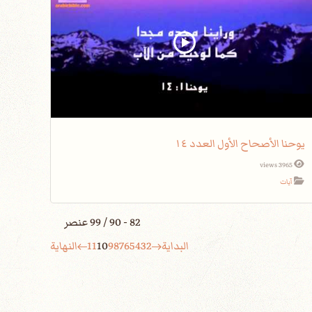
يوحنا الأصحاح الأول العدد ١٤
3965 views
آيات
82 - 90 / 99 عنصر
البداية
2
3
4
5
6
7
8
9
10
11
النهاية