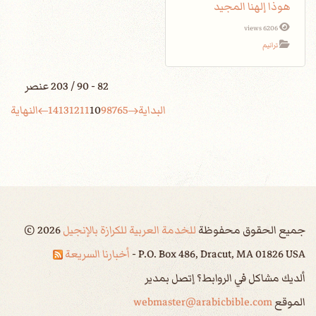
هوذا إلهنا المجيد
6206 views
ترانيم
82 - 90 / 203 عنصر
البداية
5
6
7
8
9
10
11
12
13
14
النهاية
جميع الحقوق محفوظة
للخدمة العربية للكرازة بالإنجيل
2026
©
P.O. Box 486, Dracut, MA 01826 USA -
أخبارنا السريعة
ألديك مشاكل في الروابط؟ إتصل بمدير
الموقع
webmaster@arabicbible.com