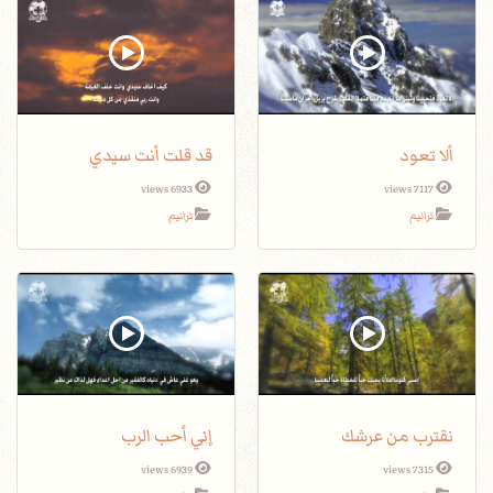
ألا تعود
قد قلت أنت سيدي
6933 views
7117 views
ترانيم
ترانيم
نقترب من عرشك
إني أحب الرب
6939 views
7315 views