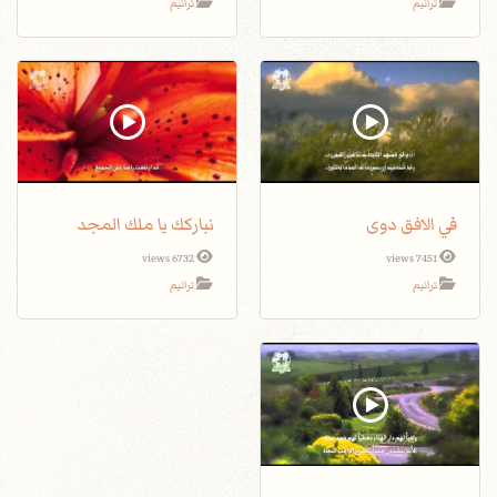
ترانيم
ترانيم
في الافق دوى
نباركك يا ملك المجد
6732 views
7451 views
ترانيم
ترانيم