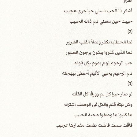
القرار
أشكر ذا الحب السني حبا جرى عجيب
حييت حين مسني دم ذاك الحبيب
(2)
لما الخطايـا تكثـر وتملأ القلب الشرور
لـما الذين كَفروا يبكون يرجون الغفور
حب الرحوم لهم يدوم بِكل قوته
دم الرحيم يحيي الأثيم أحظى ببهجته
(3)
لو صار حبرا كل يم وورقًا كل الفلَك
وكل نبتة قلم والكل في الوصف اشترك
ما كتبوا ما وصفوا محبة الحبيب
فاقَت سمت فاضت طَمت مقدارها عجيب