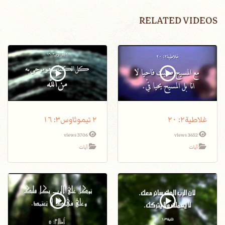
RELATED VIDEOS
غلاطية٢: ٢٠
٢ تيموثاوس٣: ١٦
3706 views
3652 views
آيات
آيات