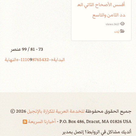
أفسس الأصحاح الثاني الع
دد الثامن والتاسع
3617 views
آيات
73 - 81 / 99 عنصر
البداية
2
3
4
5
6
7
8
9
10
11
النهاية
جميع الحقوق محفوظة
للخدمة العربية للكرازة بالإنجيل
2026
©
P.O. Box 486, Dracut, MA 01826 USA -
أخبارنا السريعة
ألديك مشاكل في الروابط؟ إتصل بمدير