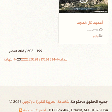
أهديك كل المجد
7750 views
ترانيم
199 - 203 / 203 عنصر
البداية
14
15
16
17
18
19
20
21
22
23
النهاية
جميع الحقوق محفوظة
للخدمة العربية للكرازة بالإنجيل
2026
©
P.O. Box 486, Dracut, MA 01826 USA -
أخبارنا السريعة