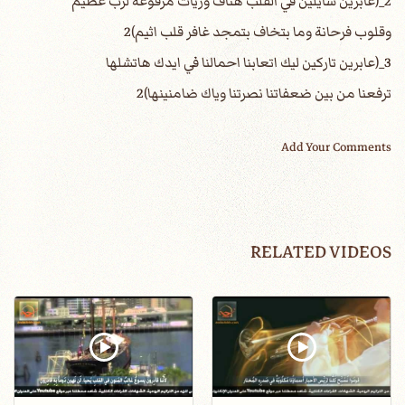
2_(عابرين شايلين في القلب هتاف وريات مرفوعه لرب عظيم
وقلوب فرحانة وما بتخاف بتمجد غافر قلب اثيم)2
3_(عابرين تاركين ليك اتعابنا احمالنا في ايدك هاتشلها
ترفعنا من بين ضعفاتنا نصرتنا وياك ضامنينها)2
Add Your Comments
RELATED VIDEOS