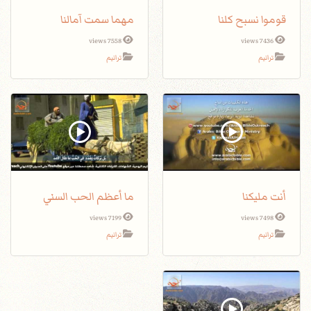
قوموا نسبح كلنا
مهما سمت آمالنا
7558 views
7436 views
ترانيم
ترانيم
أنت مليكنا
ما أعظم الحب السني
7199 views
7498 views
ترانيم
ترانيم