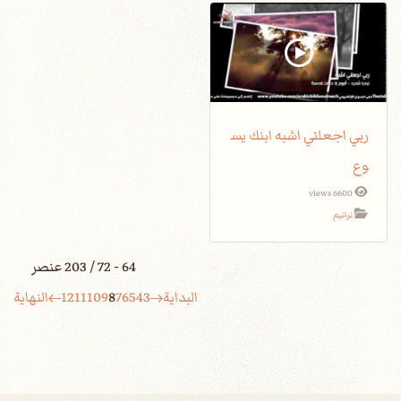
ربي اجعلني اشبه ابنك يس
وع
6600 views
ترانيم
64 - 72 / 203 عنصر
البداية
3
4
5
6
7
8
9
10
11
12
النهاية