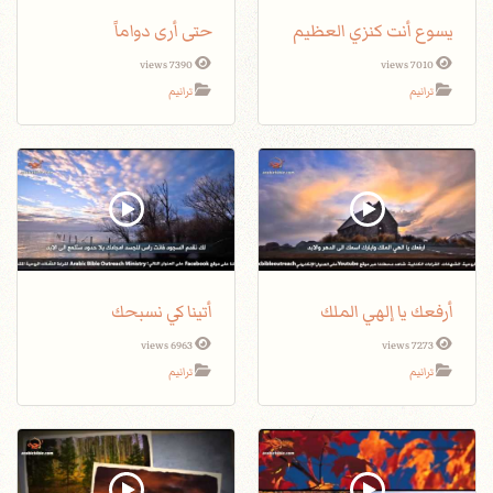
يسوع أنت كنزي العظيم
حتى أرى دواماً
7390 views
7010 views
ترانيم
ترانيم
أرفعك يا إلهي الملك
أتينا كي نسبحك
6963 views
7273 views
ترانيم
ترانيم