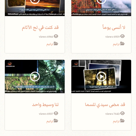
لا أنسى يوماً
قد كنت في لج الآثام
6966 views
6959 views
ترانيم
ترانيم
قد مضى سيدي للسما
لنا وسيط واحد
6937 views
7643 views
ترانيم
ترانيم