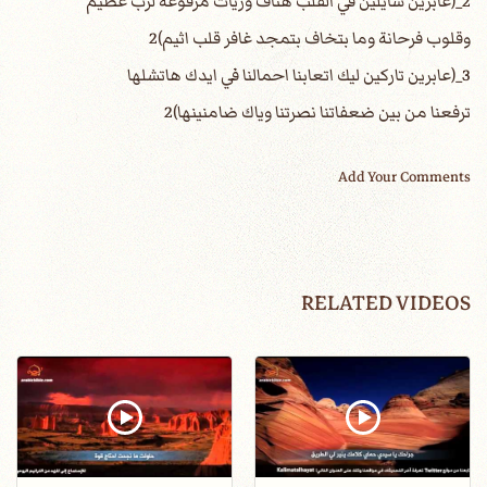
2_(عابرين شايلين في القلب هتاف وريات مرفوعه لرب عظيم
وقلوب فرحانة وما بتخاف بتمجد غافر قلب اثيم)2
3_(عابرين تاركين ليك اتعابنا احمالنا في ايدك هاتشلها
ترفعنا من بين ضعفاتنا نصرتنا وياك ضامنينها)2
Add Your Comments
RELATED VIDEOS