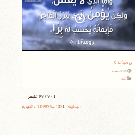
5065 views
آيات
1 - 9 / 99 عنصر
البداية
1
2
3
4
...
6
7
8
9
10
النهاية