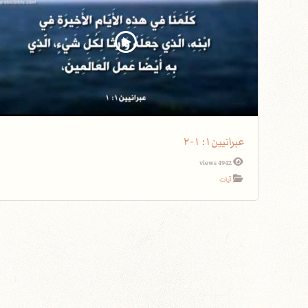
عبرانيين١: ١-٢
4942 views
آيات