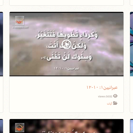
عبرانيين١: ١٠-١٢
5032 views
آيات