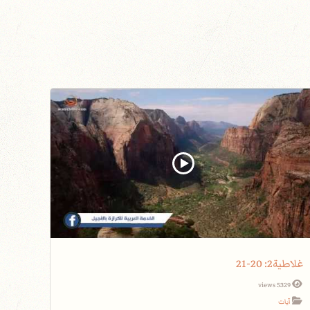
غلاطية2: 20-21
5329 views
آيات