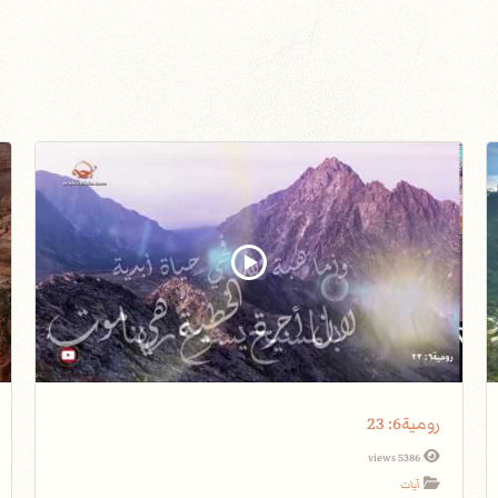
رومية6: 23
5386 views
آيات