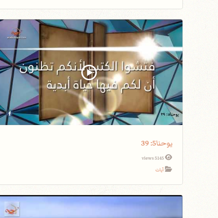
يوحنا5: 39
5145 views
آيات