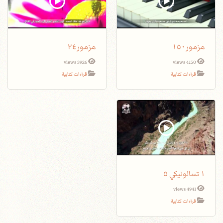
مزمور١٥٠
مزمور٢٤
3926 views
4150 views
قراءات كتابية
قراءات كتابية
١ تسالونيكي ٥
4941 views
قراءات كتابية