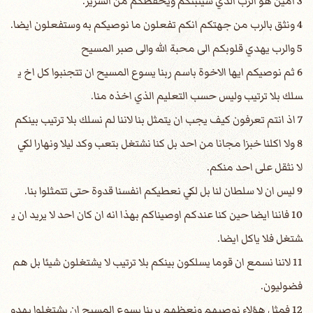
3 امين هو الرب الذي سيثبتكم ويحفظكم من الشرير.
4 ونثق بالرب من جهتكم انكم تفعلون ما نوصيكم به وستفعلون ايضا.
5 والرب يهدي قلوبكم الى محبة الله والى صبر المسيح
6 ثم نوصيكم ايها الاخوة باسم ربنا يسوع المسيح ان تتجنبوا كل اخ ي
سلك بلا ترتيب وليس حسب التعليم الذي اخذه منا.
7 اذ انتم تعرفون كيف يجب ان يتمثل بنا لاننا لم نسلك بلا ترتيب بينكم
8 ولا اكلنا خبزا مجانا من احد بل كنا نشتغل بتعب وكد ليلا ونهارا لكي
لا نثقل على احد منكم.
9 ليس ان لا سلطان لنا بل لكي نعطيكم انفسنا قدوة حتى تتمثلوا بنا.
10 فاننا ايضا حين كنا عندكم اوصيناكم بهذا انه ان كان احد لا يريد ان ي
شتغل فلا ياكل ايضا.
11 لاننا نسمع ان قوما يسلكون بينكم بلا ترتيب لا يشتغلون شيئا بل هم
فضوليون.
12 فمثل هؤلاء نوصيهم ونعظهم بربنا يسوع المسيح ان يشتغلوا بهدو