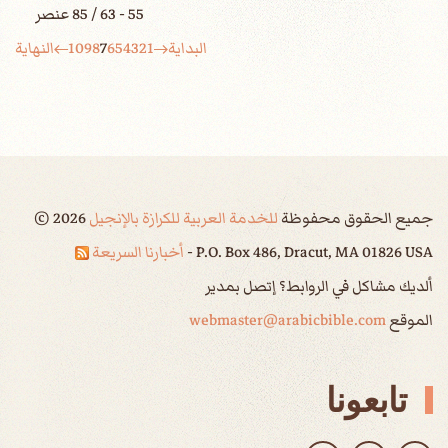
55 - 63 / 85 عنصر
البداية
1
2
3
4
5
6
7
8
9
10
النهاية
جميع الحقوق محفوظة
للخدمة العربية للكرازة بالإنجيل
2026
©
P.O. Box 486, Dracut, MA 01826 USA -
أخبارنا السريعة
ألديك مشاكل في الروابط؟ إتصل بمدير
الموقع
webmaster@arabicbible.com
تابعونا