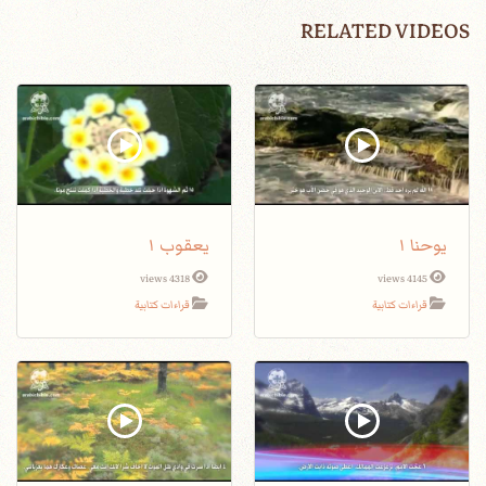
RELATED VIDEOS
يوحنا ١
يعقوب ١
4318 views
4145 views
قراءات كتابية
قراءات كتابية