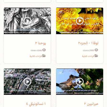
لوقا١ - الجزء٢
يوحنا ٢
4346 views
3995 views
قراءات كتابية
قراءات كتابية
عبرانيين ٢
١ تسالونيكي ٤