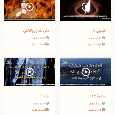
فيليبي ٤
مثل لعازر والغني
3757 views
4243 views
قراءات كتابية
قراءات كتابية
رومية ١٣
لوقا ١
4087 views
3920 views
قراءات كتابية
قراءات كتابية