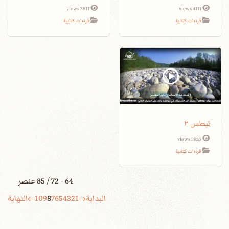
3811 views
4111 views
قراءات كتابية
قراءات كتابية
تيطس ٢
3835 views
قراءات كتابية
64 - 72 / 85 عنصر
البداية
1
2
3
4
5
6
7
8
9
10
النهاية