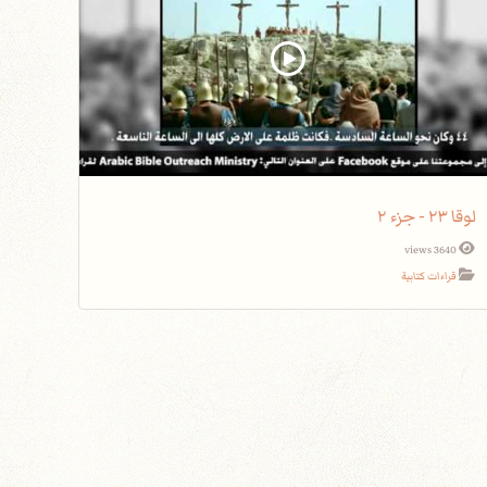
لوقا ٢٣ - جزء ٢
3640 views
قراءات كتابية