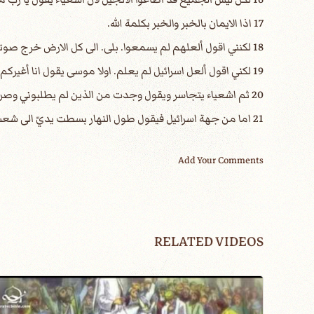
17 اذا الايمان بالخبر والخبر بكلمة الله.
18 لكنني اقول ألعلهم لم يسمعوا. بلى. الى كل الارض خرج صوتهم والى اقاصي المسكونة اقوالهم.
19 لكني اقول ألعل اسرائيل لم يعلم. اولا موسى يقول انا أغيركم بما ليس امة. بامة غبية اغيظكم.
20 ثم اشعياء يتجاسر ويقول وجدت من الذين لم يطلبوني وصرت ظاهرا للذين لم يسألوا عني.
21 اما من جهة اسرائيل فيقول طول النهار بسطت يديّ الى شعب معاند ومقاوم
Add Your Comments
RELATED VIDEOS