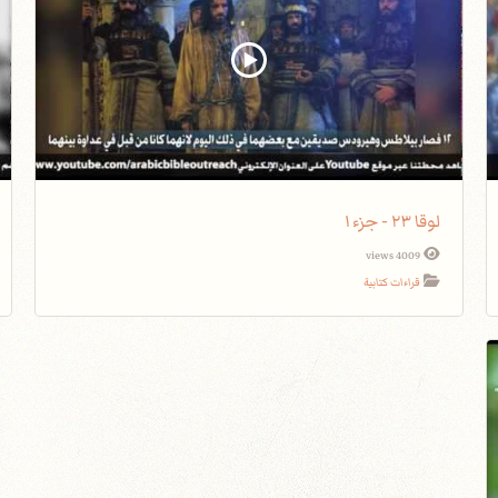
لوقا ٢٣ - جزء١
4009 views
قراءات كتابية