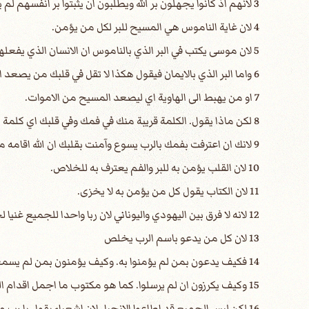
3 لانهم اذ كانوا يجهلون بر الله ويطلبون ان يثبتوا بر انفسهم لم يخضعوا لبر الله.
4 لان غاية الناموس هي المسيح للبر لكل من يؤمن.
5 لان موسى يكتب في البر الذي بالناموس ان الانسان الذي يفعلها سيحيا بها.
6 واما البر الذي بالايمان فيقول هكذا لا تقل في قلبك من يصعد الى السماء اي ليحدر المسيح.
7 او من يهبط الى الهاوية اي ليصعد المسيح من الاموات.
8 لكن ماذا يقول. الكلمة قريبة منك في فمك وفي قلبك اي كلمة الايمان التي نكرز بها.
9 لانك ان اعترفت بفمك بالرب يسوع وآمنت بقلبك ان الله اقامه من الاموات خلصت.
10 لان القلب يؤمن به للبر والفم يعترف به للخلاص.
11 لان الكتاب يقول كل من يؤمن به لا يخزى.
12 لانه لا فرق بين اليهودي واليوناني لان ربا واحدا للجميع غنيا لجميع الذين يدعون به.
13 لان كل من يدعو باسم الرب يخلص
14 فكيف يدعون بمن لم يؤمنوا به. وكيف يؤمنون بمن لم يسمعوا به. وكيف يسمعون بلا كارز.
15 وكيف يكرزون ان لم يرسلوا. كما هو مكتوب ما اجمل اقدام المبشرين بالسلام المبشرين بالخيرات.
16 لكن ليس الجميع قد اطاعوا الانجيل لان اشعياء يقول يا رب من صدق خبرنا.