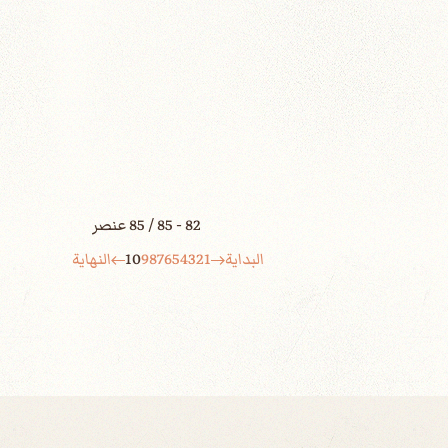
82 - 85 / 85 عنصر
البداية
1
2
3
4
5
6
7
8
9
10
النهاية