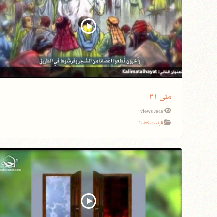
متى ٢١
3848 views
قراءات كتابية