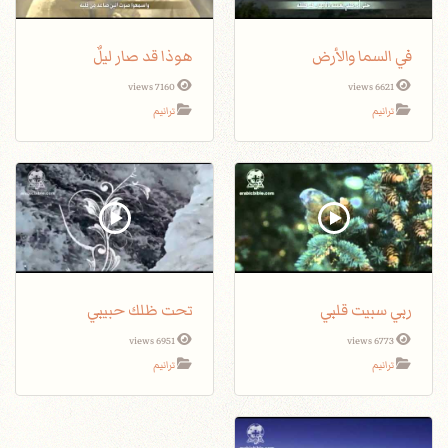
في السما والأرض
هوذا قد صار ليلٌ
7160 views
6621 views
ترانيم
ترانيم
ربي سبيت قلبي
تحت ظلك حبيبي
6951 views
6773 views
ترانيم
ترانيم