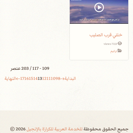
خلني قرب الصليب
7113 views
ترانيم
109 - 117 / 203 عنصر
البداية
8
9
10
11
12
13
14
15
16
17
النهاية
جميع الحقوق محفوظة
للخدمة العربية للكرازة بالإنجيل
2026
©