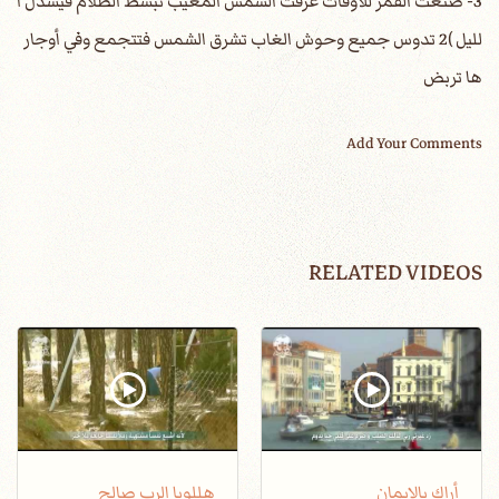
3- صنعت القمر للأوقات عرفت الشمس المغيب تبسط الظلام فيسدل ا
لليل )2 تدوس جميع وحوش الغاب تشرق الشمس فتتجمع وفي أوجار
ها تربض
Add Your Comments
RELATED VIDEOS
أراك بالإيمان
هللويا الرب صالح