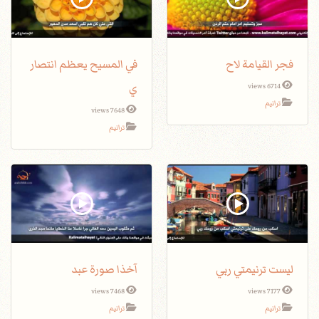
فجر القيامة لاح
في المسيح يعظم انتصار
ي
6714 views
ترانيم
7648 views
ترانيم
ليست ترنيمتي ربي
آخذا صورة عبد
7468 views
7177 views
ترانيم
ترانيم