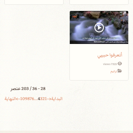
أتعرفوا حبيبي
7325 views
ترانيم
28 - 36 / 203 عنصر
البداية
1
2
3
4
...
6
7
8
9
10
النهاية