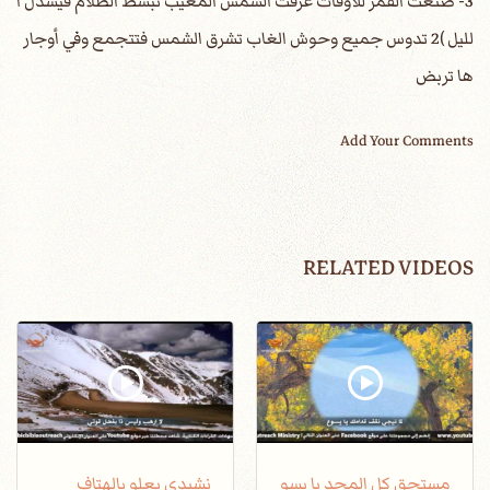
3- صنعت القمر للأوقات عرفت الشمس المغيب تبسط الظلام فيسدل ا
لليل )2 تدوس جميع وحوش الغاب تشرق الشمس فتتجمع وفي أوجار
ها تربض
Add Your Comments
RELATED VIDEOS
مستحق كل المجد يا يسو
نشيدي يعلو بالهتاف