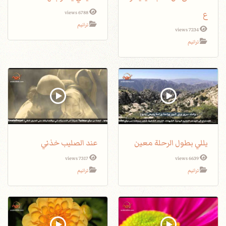
ع
6788 views
ترانيم
7234 views
ترانيم
يللي بطول الرحلة معين
عند الصليب خذني
7317 views
6639 views
ترانيم
ترانيم