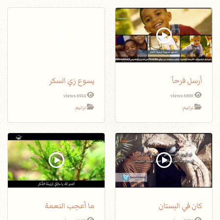
أرسل فرحاً
يسوع زي السكر
6914 views
6895 views
ترانيم
ترانيم
كان في البستان
ما أعجب النعمة