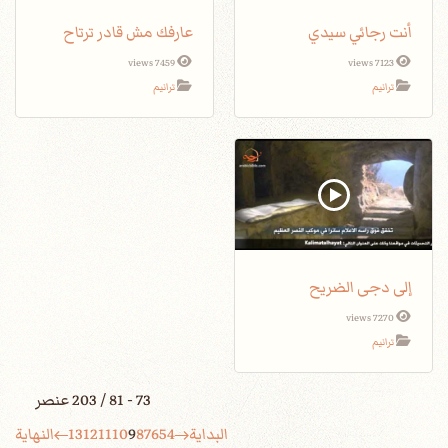
أنت رجائي سيدي
عارفك مش قادر ترتاح
7459 views
7123 views
ترانيم
ترانيم
إلى دجى الضريح
7270 views
ترانيم
73 - 81 / 203 عنصر
البداية
4
5
6
7
8
9
10
11
12
13
النهاية