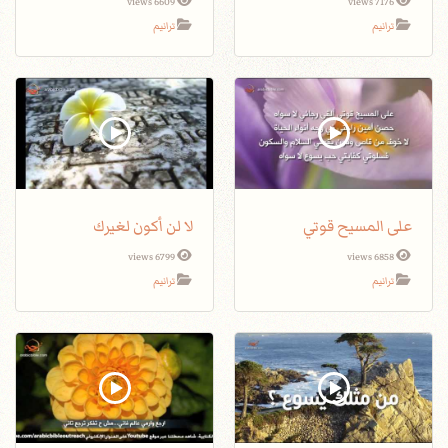
6609 views
7176 views
ترانيم
ترانيم
على المسيح قوتي
لا لن أكون لغيرك
6799 views
6858 views
ترانيم
ترانيم