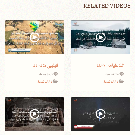
RELATED VIDEOS
غلاطية6 : 7-10
فيليبي2: 1- 11
3865 views
4370 views
قراءات كتابية
قراءات كتابية