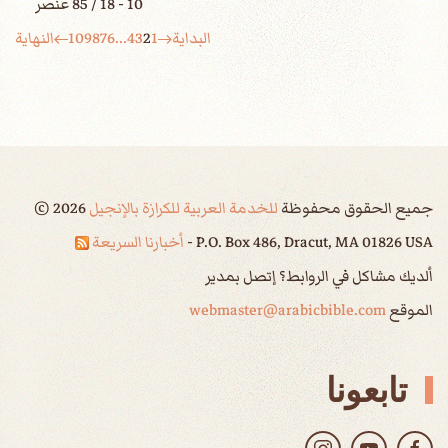
10 - 18 / 85 عنصر
البداية
1
2
3
4
...
6
7
8
9
10
النهاية
جميع الحقوق محفوظة
للخدمة العربية للكرازة بالإنجيل
2026
©
P.O. Box 486, Dracut, MA 01826 USA -
أخبارنا السريعة
ألديك مشاكل في الروابط؟ إتصل بمدير
الموقع
webmaster@arabicbible.com
تابعونا