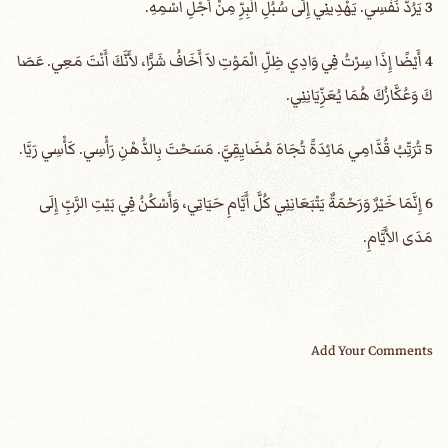
3 يَرُدُّ نَفْسِي. يَهْدِينِي إِلَى سُبُلِ الْبِرِّ مِنْ أَجْلِ اسْمِهِ.
4 أَيْضًا إِذَا سِرْتُ فِي وَادِي ظِلِّ الْمَوْتِ لاَ أَخَافُ شَرًّا، لأَنَّكَ أَنْتَ مَعِي. عَصَا
كَ وَعُكَّازُكَ هُمَا يُعَزِّيَانِنِي.
5 تُرَتِّبُ قُدَّامِي مَائِدَةً تُجَاهَ مُضَايِقِيَّ. مَسَحْتَ بِالدُّهْنِ رَأْسِي. كَأْسِي رَيَّا.
6 إِنَّمَا خَيْرٌ وَرَحْمَةٌ يَتْبَعَانِنِي كُلَّ أَيَّامِ حَيَاتِي، وَأَسْكُنُ فِي بَيْتِ الرَّبِّ إِلَى
مَدَى الأَيَّامِ.
Add Your Comments