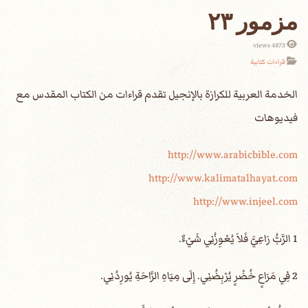
مزمور ٢٣
4873 views
قراءات كتابية
الخدمة العربية للكرازة بالإنجيل تقدم قراءات من الكتاب المقدس مع
فيديوهات
http://www.arabicbible.com
http://www.kalimatalhayat.com
http://www.injeel.com
1 الرَّبُّ رَاعِيَّ فَلاَ يُعْوِزُنِي شَيْءٌ.
2 فِي مَرَاعٍ خُضْرٍ يُرْبِضُنِي. إِلَى مِيَاهِ الرَّاحَةِ يُورِدُنِي.