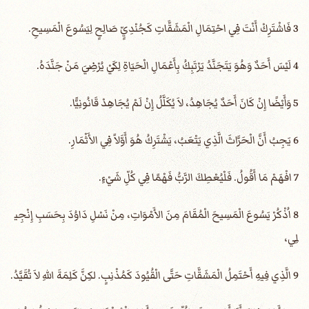
3 فَاشْتَرِكْ أَنْتَ فِي احْتِمَالِ الْمَشَقَّاتِ كَجُنْدِيٍّ صَالِحٍ لِيَسُوعَ الْمَسِيحِ.
4 لَيْسَ أَحَدٌ وَهُوَ يَتَجَنَّدُ يَرْتَبِكُ بِأَعْمَالِ الْحَيَاةِ لِكَيْ يُرْضِيَ مَنْ جَنَّدَهُ.
5 وَأَيْضًا إِنْ كَانَ أَحَدٌ يُجَاهِدُ، لاَ يُكَلَّلُ إِنْ لَمْ يُجَاهِدْ قَانُونِيًّا.
6 يَجِبُ أَنَّ الْحَرَّاثَ الَّذِي يَتْعَبُ، يَشْتَرِكُ هُوَ أَوَّلاً فِي الأَثْمَارِ.
7 افْهَمْ مَا أَقُولُ. فَلْيُعْطِكَ الرَّبُّ فَهْمًا فِي كُلِّ شَيْءٍ.
8 اُذْكُرْ يَسُوعَ الْمَسِيحَ الْمُقَامَ مِنَ الأَمْوَاتِ، مِنْ نَسْلِ دَاوُدَ بِحَسَبِ إِنْجِي
لِي،
9 الَّذِي فِيهِ أَحْتَمِلُ الْمَشَقَّاتِ حَتَّى الْقُيُودَ كَمُذْنِبٍ. لكِنَّ كَلِمَةَ اللهِ لاَ تُقَيَّدُ.