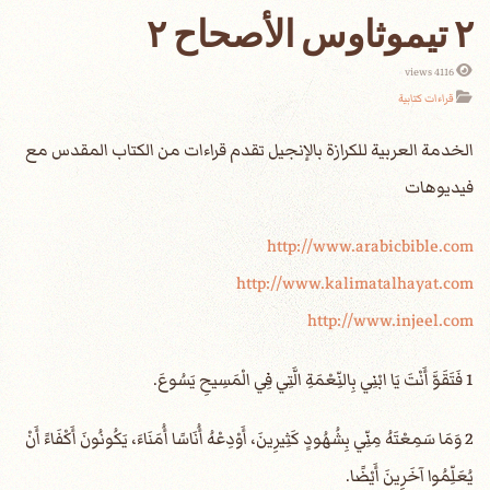
٢ تيموثاوس الأصحاح ٢
4116 views
قراءات كتابية
الخدمة العربية للكرازة بالإنجيل تقدم قراءات من الكتاب المقدس مع
فيديوهات
http://www.arabicbible.com
http://www.kalimatalhayat.com
http://www.injeel.com
1 فَتَقَوَّ أَنْتَ يَا ابْنِي بِالنِّعْمَةِ الَّتِي فِي الْمَسِيحِ يَسُوعَ.
2 وَمَا سَمِعْتَهُ مِنِّي بِشُهُودٍ كَثِيرِينَ، أَوْدِعْهُ أُنَاسًا أُمَنَاءَ، يَكُونُونَ أَكْفَاءً أَنْ
يُعَلِّمُوا آخَرِينَ أَيْضًا.