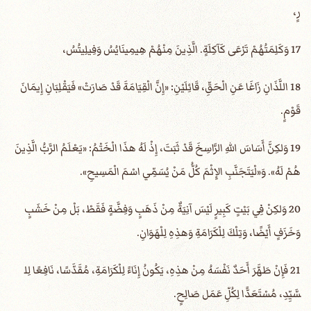
رٍ،
17 وَكَلِمَتُهُمْ تَرْعَى كَآكِلَةٍ. الَّذِينَ مِنْهُمْ هِيمِينَايُسُ وَفِيلِيتُسُ،
18 اللَّذَانِ زَاغَا عَنِ الْحَقِّ، قَائِلَيْنِ: «إِنَّ الْقِيَامَةَ قَدْ صَارَتْ» فَيَقْلِبَانِ إِيمَانَ
قَوْمٍ.
19 وَلكِنَّ أَسَاسَ اللهِ الرَّاسِخَ قَدْ ثَبَتَ، إِذْ لَهُ هذَا الْخَتْمُ: «يَعْلَمُ الرَّبُّ الَّذِينَ
هُمْ لَهُ». وَ«لْيَتَجَنَّبِ الإِثْمَ كُلُّ مَنْ يُسَمِّي اسْمَ الْمَسِيحِ».
20 وَلكِنْ فِي بَيْتٍ كَبِيرٍ لَيْسَ آنِيَةٌ مِنْ ذَهَبٍ وَفِضَّةٍ فَقَطْ، بَلْ مِنْ خَشَبٍ
وَخَزَفٍ أَيْضًا، وَتِلْكَ لِلْكَرَامَةِ وَهذِهِ لِلْهَوَانِ.
21 فَإِنْ طَهَّرَ أَحَدٌ نَفْسَهُ مِنْ هذِهِ، يَكُونُ إِنَاءً لِلْكَرَامَةِ، مُقَدَّسًا، نَافِعًا لِل
سَّيِّدِ، مُسْتَعَدًّا لِكُلِّ عَمَل صَالِحٍ.