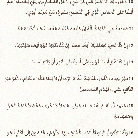
10 لأَجْلِ ذلِكَ أَنَا أَصْبِرُ عَلَى كُلِّ شَيْءٍ لأَجْلِ الْمُخْتَارِينَ، لِكَيْ يَحْصُلُوا هُمْ
أَيْضًا عَلَى الْخَلاَصِ الَّذِي فِي الْمَسِيحِ يَسُوعَ، مَعَ مَجْدٍ أَبَدِيٍّ.
11 صَادِقَةٌ هِيَ الْكَلِمَةُ: أَنَّهُ إِنْ كُنَّا قَدْ مُتْنَا مَعَهُ فَسَنَحْيَا أَيْضًا مَعَهُ.
12 إِنْ كُنَّا نَصْبِرُ فَسَنَمْلِكُ أَيْضًا مَعَهُ. إِنْ كُنَّا نُنْكِرُهُ فَهُوَ أَيْضًا سَيُنْكِرُنَا.
13 إِنْ كُنَّا غَيْرَ أُمَنَاءَ فَهُوَ يَبْقَى أَمِينًا، لَنْ يَقْدِرَ أَنْ يُنْكِرَ نَفْسَهُ.
14 فَكِّرْ بِهذِهِ الأُمُورِ، مُنَاشِدًا قُدَّامَ الرَّبِّ أَنْ لاَ يَتَمَاحَكُوا بِالْكَلاَمِ. الأَمْرُ غَيْرُ
النَّافِعِ لِشَيْءٍ، لِهَدْمِ السَّامِعِينَ.
15 اجْتَهِدْ أَنْ تُقِيمَ نَفْسَكَ للهِ مُزَكُى، عَامِلاً لاَ يُخْزَى، مُفَصِّلاً كَلِمَةَ الْحَقِّ
بِالاسْتِقَامَةِ.
16 وَأَمَّا الأَقْوَالُ الْبَاطِلَةُ الدَّنِسَةُ فَاجْتَنِبْهَا، لأَنَّهُمْ يَتَقَدَّمُونَ إِلَى أَكْثَرِ فُجُو