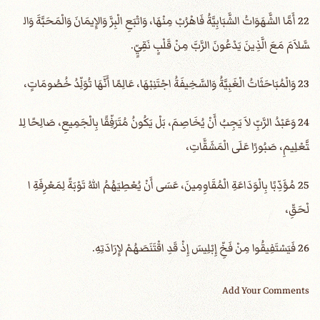
22 أَمَّا الشَّهَوَاتُ الشَّبَابِيَّةُ فَاهْرُبْ مِنْهَا، وَاتْبَعِ الْبِرَّ وَالإِيمَانَ وَالْمَحَبَّةَ وَال
سَّلاَمَ مَعَ الَّذِينَ يَدْعُونَ الرَّبَّ مِنْ قَلْبٍ نَقِيٍّ.
23 وَالْمُبَاحَثَاتُ الْغَبِيَّةُ وَالسَّخِيفَةُ اجْتَنِبْهَا، عَالِمًا أَنَّهَا تُوَلِّدُ خُصُومَاتٍ،
24 وَعَبْدُ الرَّبِّ لاَ يَجِبُ أَنْ يُخَاصِمَ، بَلْ يَكُونُ مُتَرَفِّقًا بِالْجَمِيعِ، صَالِحًا لِل
تَّعْلِيمِ، صَبُورًا عَلَى الْمَشَقَّاتِ،
25 مُؤَدِّبًا بِالْوَدَاعَةِ الْمُقَاوِمِينَ، عَسَى أَنْ يُعْطِيَهُمُ اللهُ تَوْبَةً لِمَعْرِفَةِ ا
لْحَقِّ،
26 فَيَسْتَفِيقُوا مِنْ فَخِّ إِبْلِيسَ إِذْ قَدِ اقْتَنَصَهُمْ لإِرَادَتِهِ.
Add Your Comments