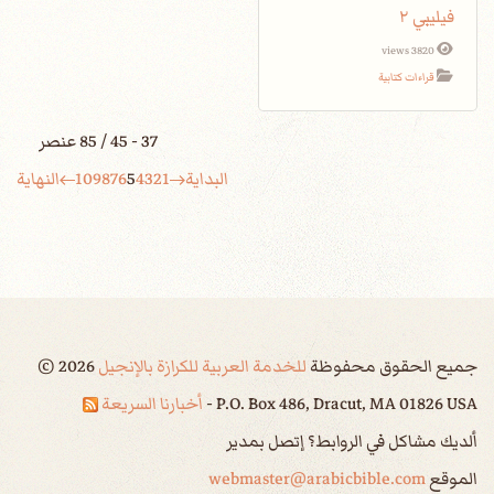
فيليبي ٢
3820 views
قراءات كتابية
37 - 45 / 85 عنصر
البداية
1
2
3
4
5
6
7
8
9
10
النهاية
جميع الحقوق محفوظة
للخدمة العربية للكرازة بالإنجيل
2026
©
P.O. Box 486, Dracut, MA 01826 USA -
أخبارنا السريعة
ألديك مشاكل في الروابط؟ إتصل بمدير
الموقع
webmaster@arabicbible.com