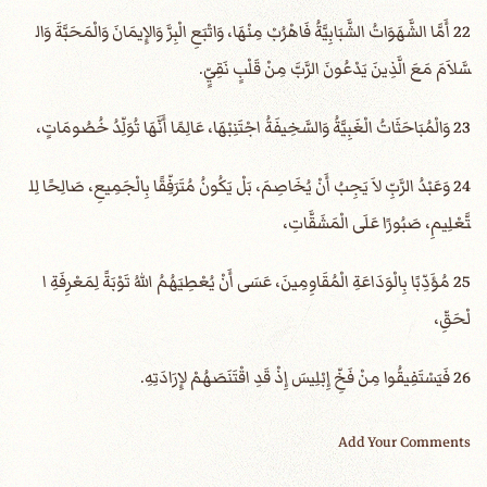
22 أَمَّا الشَّهَوَاتُ الشَّبَابِيَّةُ فَاهْرُبْ مِنْهَا، وَاتْبَعِ الْبِرَّ وَالإِيمَانَ وَالْمَحَبَّةَ وَال
سَّلاَمَ مَعَ الَّذِينَ يَدْعُونَ الرَّبَّ مِنْ قَلْبٍ نَقِيٍّ.
23 وَالْمُبَاحَثَاتُ الْغَبِيَّةُ وَالسَّخِيفَةُ اجْتَنِبْهَا، عَالِمًا أَنَّهَا تُوَلِّدُ خُصُومَاتٍ،
24 وَعَبْدُ الرَّبِّ لاَ يَجِبُ أَنْ يُخَاصِمَ، بَلْ يَكُونُ مُتَرَفِّقًا بِالْجَمِيعِ، صَالِحًا لِل
تَّعْلِيمِ، صَبُورًا عَلَى الْمَشَقَّاتِ،
25 مُؤَدِّبًا بِالْوَدَاعَةِ الْمُقَاوِمِينَ، عَسَى أَنْ يُعْطِيَهُمُ اللهُ تَوْبَةً لِمَعْرِفَةِ ا
لْحَقِّ،
26 فَيَسْتَفِيقُوا مِنْ فَخِّ إِبْلِيسَ إِذْ قَدِ اقْتَنَصَهُمْ لإِرَادَتِهِ.
Add Your Comments