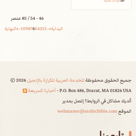
قراءات كتابية
46 - 54 / 85 عنصر
البداية
1
2
3
4
5
6
7
8
9
10
النهاية
جميع الحقوق محفوظة
للخدمة العربية للكرازة بالإنجيل
2026
©
P.O. Box 486, Dracut, MA 01826 USA -
أخبارنا السريعة
ألديك مشاكل في الروابط؟ إتصل بمدير
الموقع
webmaster@arabicbible.com
تابعونا