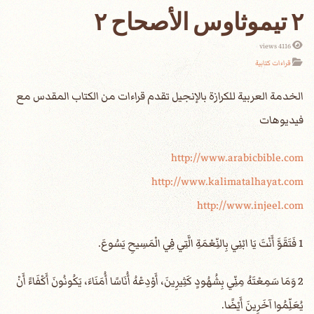
٢ تيموثاوس الأصحاح ٢
4116 views
قراءات كتابية
الخدمة العربية للكرازة بالإنجيل تقدم قراءات من الكتاب المقدس مع
فيديوهات
http://www.arabicbible.com
http://www.kalimatalhayat.com
http://www.injeel.com
1 فَتَقَوَّ أَنْتَ يَا ابْنِي بِالنِّعْمَةِ الَّتِي فِي الْمَسِيحِ يَسُوعَ.
2 وَمَا سَمِعْتَهُ مِنِّي بِشُهُودٍ كَثِيرِينَ، أَوْدِعْهُ أُنَاسًا أُمَنَاءَ، يَكُونُونَ أَكْفَاءً أَنْ
يُعَلِّمُوا آخَرِينَ أَيْضًا.