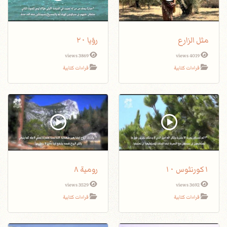
مثل الزارع
رؤيا ٢٠
3869 views
4019 views
قراءات كتابية
قراءات كتابية
١كورنثوس ١٠
رومية ٨
3529 views
3692 views
قراءات كتابية
قراءات كتابية