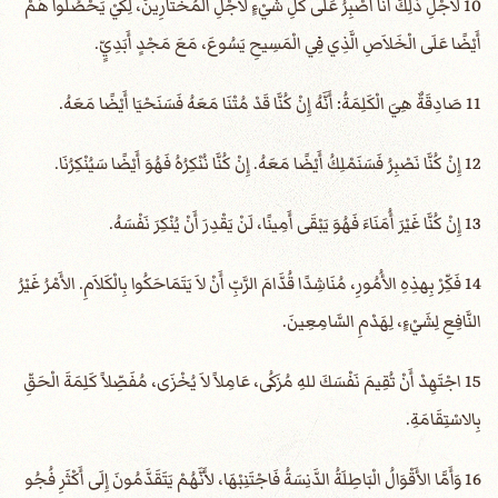
10 لأَجْلِ ذلِكَ أَنَا أَصْبِرُ عَلَى كُلِّ شَيْءٍ لأَجْلِ الْمُخْتَارِينَ، لِكَيْ يَحْصُلُوا هُمْ
أَيْضًا عَلَى الْخَلاَصِ الَّذِي فِي الْمَسِيحِ يَسُوعَ، مَعَ مَجْدٍ أَبَدِيٍّ.
11 صَادِقَةٌ هِيَ الْكَلِمَةُ: أَنَّهُ إِنْ كُنَّا قَدْ مُتْنَا مَعَهُ فَسَنَحْيَا أَيْضًا مَعَهُ.
12 إِنْ كُنَّا نَصْبِرُ فَسَنَمْلِكُ أَيْضًا مَعَهُ. إِنْ كُنَّا نُنْكِرُهُ فَهُوَ أَيْضًا سَيُنْكِرُنَا.
13 إِنْ كُنَّا غَيْرَ أُمَنَاءَ فَهُوَ يَبْقَى أَمِينًا، لَنْ يَقْدِرَ أَنْ يُنْكِرَ نَفْسَهُ.
14 فَكِّرْ بِهذِهِ الأُمُورِ، مُنَاشِدًا قُدَّامَ الرَّبِّ أَنْ لاَ يَتَمَاحَكُوا بِالْكَلاَمِ. الأَمْرُ غَيْرُ
النَّافِعِ لِشَيْءٍ، لِهَدْمِ السَّامِعِينَ.
15 اجْتَهِدْ أَنْ تُقِيمَ نَفْسَكَ للهِ مُزَكُى، عَامِلاً لاَ يُخْزَى، مُفَصِّلاً كَلِمَةَ الْحَقِّ
بِالاسْتِقَامَةِ.
16 وَأَمَّا الأَقْوَالُ الْبَاطِلَةُ الدَّنِسَةُ فَاجْتَنِبْهَا، لأَنَّهُمْ يَتَقَدَّمُونَ إِلَى أَكْثَرِ فُجُو