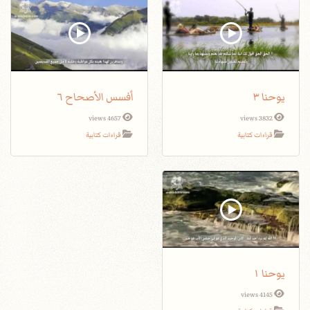
يوحنا ٣
أفسس الأصحاح ٦
4657 views
3832 views
قراءات كتابية
قراءات كتابية
يوحنا ١
4145 views