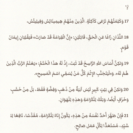
رٍ،
17 وَكَلِمَتُهُمْ تَرْعَى كَآكِلَةٍ. الَّذِينَ مِنْهُمْ هِيمِينَايُسُ وَفِيلِيتُسُ،
18 اللَّذَانِ زَاغَا عَنِ الْحَقِّ، قَائِلَيْنِ: «إِنَّ الْقِيَامَةَ قَدْ صَارَتْ» فَيَقْلِبَانِ إِيمَانَ
قَوْمٍ.
19 وَلكِنَّ أَسَاسَ اللهِ الرَّاسِخَ قَدْ ثَبَتَ، إِذْ لَهُ هذَا الْخَتْمُ: «يَعْلَمُ الرَّبُّ الَّذِينَ
هُمْ لَهُ». وَ«لْيَتَجَنَّبِ الإِثْمَ كُلُّ مَنْ يُسَمِّي اسْمَ الْمَسِيحِ».
20 وَلكِنْ فِي بَيْتٍ كَبِيرٍ لَيْسَ آنِيَةٌ مِنْ ذَهَبٍ وَفِضَّةٍ فَقَطْ، بَلْ مِنْ خَشَبٍ
وَخَزَفٍ أَيْضًا، وَتِلْكَ لِلْكَرَامَةِ وَهذِهِ لِلْهَوَانِ.
21 فَإِنْ طَهَّرَ أَحَدٌ نَفْسَهُ مِنْ هذِهِ، يَكُونُ إِنَاءً لِلْكَرَامَةِ، مُقَدَّسًا، نَافِعًا لِل
سَّيِّدِ، مُسْتَعَدًّا لِكُلِّ عَمَل صَالِحٍ.