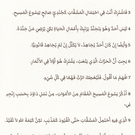
3 فَاشْتَرِكْ أَنْتَ فِي احْتِمَالِ الْمَشَقَّاتِ كَجُنْدِيٍّ صَالِحٍ لِيَسُوعَ الْمَسِيحِ.
4 لَيْسَ أَحَدٌ وَهُوَ يَتَجَنَّدُ يَرْتَبِكُ بِأَعْمَالِ الْحَيَاةِ لِكَيْ يُرْضِيَ مَنْ جَنَّدَهُ.
5 وَأَيْضًا إِنْ كَانَ أَحَدٌ يُجَاهِدُ، لاَ يُكَلَّلُ إِنْ لَمْ يُجَاهِدْ قَانُونِيًّا.
6 يَجِبُ أَنَّ الْحَرَّاثَ الَّذِي يَتْعَبُ، يَشْتَرِكُ هُوَ أَوَّلاً فِي الأَثْمَارِ.
7 افْهَمْ مَا أَقُولُ. فَلْيُعْطِكَ الرَّبُّ فَهْمًا فِي كُلِّ شَيْءٍ.
8 اُذْكُرْ يَسُوعَ الْمَسِيحَ الْمُقَامَ مِنَ الأَمْوَاتِ، مِنْ نَسْلِ دَاوُدَ بِحَسَبِ إِنْجِي
لِي،
9 الَّذِي فِيهِ أَحْتَمِلُ الْمَشَقَّاتِ حَتَّى الْقُيُودَ كَمُذْنِبٍ. لكِنَّ كَلِمَةَ اللهِ لاَ تُقَيَّدُ.