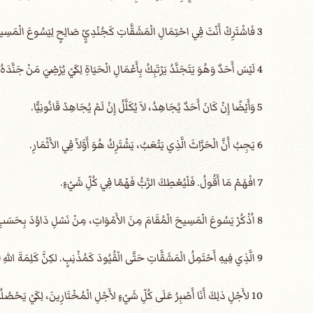
3 فَاشْتَرِكْ أَنْتَ فِي احْتِمَالِ الْمَشَقَّاتِ كَجُنْدِيٍّ صَالِحٍ لِيَسُوعَ الْمَسِيحِ.
4 لَيْسَ أَحَدٌ وَهُوَ يَتَجَنَّدُ يَرْتَبِكُ بِأَعْمَالِ الْحَيَاةِ لِكَيْ يُرْضِيَ مَنْ جَنَّدَهُ.
5 وَأَيْضًا إِنْ كَانَ أَحَدٌ يُجَاهِدُ، لاَ يُكَلَّلُ إِنْ لَمْ يُجَاهِدْ قَانُونِيًّا.
6 يَجِبُ أَنَّ الْحَرَّاثَ الَّذِي يَتْعَبُ، يَشْتَرِكُ هُوَ أَوَّلاً فِي الأَثْمَارِ.
7 افْهَمْ مَا أَقُولُ. فَلْيُعْطِكَ الرَّبُّ فَهْمًا فِي كُلِّ شَيْءٍ.
8 اُذْكُرْ يَسُوعَ الْمَسِيحَ الْمُقَامَ مِنَ الأَمْوَاتِ، مِنْ نَسْلِ دَاوُدَ بِحَسَبِ إِنْجِيلِي،
9 الَّذِي فِيهِ أَحْتَمِلُ الْمَشَقَّاتِ حَتَّى الْقُيُودَ كَمُذْنِبٍ. لكِنَّ كَلِمَةَ اللهِ لاَ تُقَيَّدُ.
10 لأَجْلِ ذلِكَ أَنَا أَصْبِرُ عَلَى كُلِّ شَيْءٍ لأَجْلِ الْمُخْتَارِينَ، لِكَيْ يَحْصُلُوا هُمْ أَيْضًا عَلَى الْخَلاَصِ الَّذِي فِي الْمَسِيحِ يَسُوعَ، مَعَ مَجْدٍ أَبَدِيٍّ.