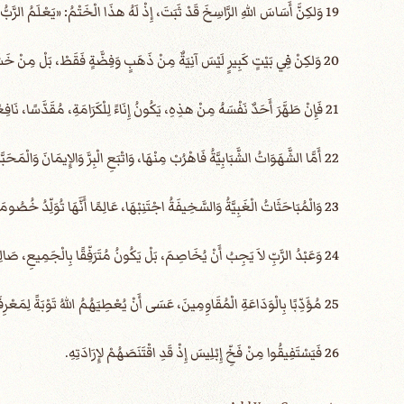
19 وَلكِنَّ أَسَاسَ اللهِ الرَّاسِخَ قَدْ ثَبَتَ، إِذْ لَهُ هذَا الْخَتْمُ: «يَعْلَمُ الرَّبُّ الَّذِينَ هُمْ لَهُ». وَ«لْيَتَجَنَّبِ الإِثْمَ كُلُّ مَنْ يُسَمِّي اسْمَ الْمَسِيحِ».
20 وَلكِنْ فِي بَيْتٍ كَبِيرٍ لَيْسَ آنِيَةٌ مِنْ ذَهَبٍ وَفِضَّةٍ فَقَطْ، بَلْ مِنْ خَشَبٍ وَخَزَفٍ أَيْضًا، وَتِلْكَ لِلْكَرَامَةِ وَهذِهِ لِلْهَوَانِ.
21 فَإِنْ طَهَّرَ أَحَدٌ نَفْسَهُ مِنْ هذِهِ، يَكُونُ إِنَاءً لِلْكَرَامَةِ، مُقَدَّسًا، نَافِعًا لِلسَّيِّدِ، مُسْتَعَدًّا لِكُلِّ عَمَل صَالِحٍ.
22 أَمَّا الشَّهَوَاتُ الشَّبَابِيَّةُ فَاهْرُبْ مِنْهَا، وَاتْبَعِ الْبِرَّ وَالإِيمَانَ وَالْمَحَبَّةَ وَالسَّلاَمَ مَعَ الَّذِينَ يَدْعُونَ الرَّبَّ مِنْ قَلْبٍ نَقِيٍّ.
23 وَالْمُبَاحَثَاتُ الْغَبِيَّةُ وَالسَّخِيفَةُ اجْتَنِبْهَا، عَالِمًا أَنَّهَا تُوَلِّدُ خُصُومَاتٍ،
24 وَعَبْدُ الرَّبِّ لاَ يَجِبُ أَنْ يُخَاصِمَ، بَلْ يَكُونُ مُتَرَفِّقًا بِالْجَمِيعِ، صَالِحًا لِلتَّعْلِيمِ، صَبُورًا عَلَى الْمَشَقَّاتِ،
25 مُؤَدِّبًا بِالْوَدَاعَةِ الْمُقَاوِمِينَ، عَسَى أَنْ يُعْطِيَهُمُ اللهُ تَوْبَةً لِمَعْرِفَةِ الْحَقِّ،
26 فَيَسْتَفِيقُوا مِنْ فَخِّ إِبْلِيسَ إِذْ قَدِ اقْتَنَصَهُمْ لإِرَادَتِهِ.