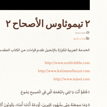
٢ تيموثاوس الأصحاح ٢
4116 views
قراءات كتابية
الخدمة العربية للكرازة بالإنجيل تقدم قراءات من الكتاب الم
http://www.arabicbible.com
http://www.kalimatalhayat.com
http://www.injeel.com
1 فَتَقَوَّ أَنْتَ يَا ابْنِي بِالنِّعْمَةِ الَّتِي فِي الْمَسِيحِ يَسُوعَ.
2 وَمَا سَمِعْتَهُ مِنِّي بِشُهُودٍ كَثِيرِينَ، أَوْدِعْهُ أُنَاسًا أُمَنَاءَ، يَكُونُونَ أَكْفَاءً أَنْ يُعَلِّمُوا آخَرِينَ أَيْضًا.