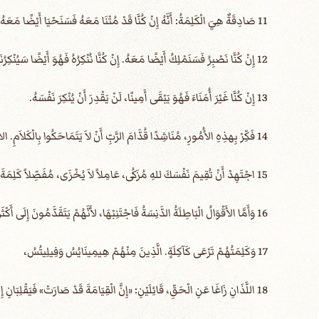
11 صَادِقَةٌ هِيَ الْكَلِمَةُ: أَنَّهُ إِنْ كُنَّا قَدْ مُتْنَا مَعَهُ فَسَنَحْيَا أَيْضًا مَعَهُ.
12 إِنْ كُنَّا نَصْبِرُ فَسَنَمْلِكُ أَيْضًا مَعَهُ. إِنْ كُنَّا نُنْكِرُهُ فَهُوَ أَيْضًا سَيُنْكِرُنَا.
13 إِنْ كُنَّا غَيْرَ أُمَنَاءَ فَهُوَ يَبْقَى أَمِينًا، لَنْ يَقْدِرَ أَنْ يُنْكِرَ نَفْسَهُ.
14 فَكِّرْ بِهذِهِ الأُمُورِ، مُنَاشِدًا قُدَّامَ الرَّبِّ أَنْ لاَ يَتَمَاحَكُوا بِالْكَلاَمِ. الأَمْرُ غَيْرُ النَّافِعِ لِشَيْءٍ، لِهَدْمِ السَّامِعِينَ.
15 اجْتَهِدْ أَنْ تُقِيمَ نَفْسَكَ للهِ مُزَكُى، عَامِلاً لاَ يُخْزَى، مُفَصِّلاً كَلِمَةَ الْحَقِّ بِالاسْتِقَامَةِ.
16 وَأَمَّا الأَقْوَالُ الْبَاطِلَةُ الدَّنِسَةُ فَاجْتَنِبْهَا، لأَنَّهُمْ يَتَقَدَّمُونَ إِلَى أَكْثَرِ فُجُورٍ،
17 وَكَلِمَتُهُمْ تَرْعَى كَآكِلَةٍ. الَّذِينَ مِنْهُمْ هِيمِينَايُسُ وَفِيلِيتُسُ،
18 اللَّذَانِ زَاغَا عَنِ الْحَقِّ، قَائِلَيْنِ: «إِنَّ الْقِيَامَةَ قَدْ صَارَتْ» فَيَقْلِبَانِ إِيمَانَ قَوْمٍ.