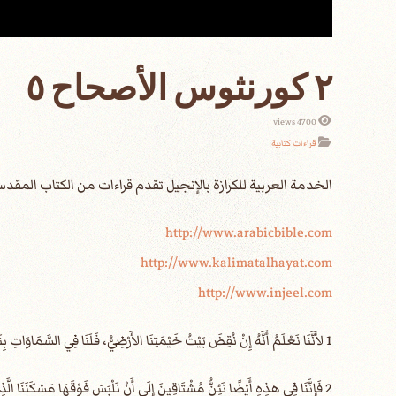
٢ كورنثوس الأصحاح ٥
4700 views
قراءات كتابية
الخدمة العربية للكرازة بالإنجيل تقدم قراءات من الكتاب الم
http://www.arabicbible.com
http://www.kalimatalhayat.com
http://www.injeel.com
1 لأَنَّنَا نَعْلَمُ أَنَّهُ إِنْ نُقِضَ بَيْتُ خَيْمَتِنَا الأَرْضِيُّ، فَلَنَا فِي السَّمَاوَاتِ بِنَاءٌ مِنَ اللهِ، بَيْتٌ غَيْرُ مَصْنُوعٍ بِيَدٍ، أَبَدِيٌّ.
2 فَإِنَّنَا فِي هذِهِ أَيْضًا نَئِنُّ مُشْتَاقِينَ إِلَى أَنْ نَلْبَسَ فَوْقَهَا مَسْكَنَنَا الَّذِي مِنَ السَّمَاءِ.