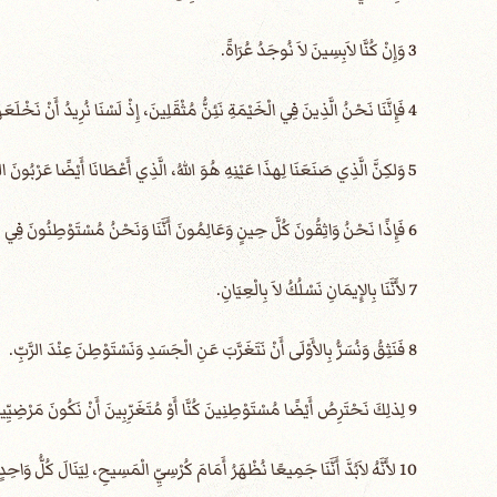
3 وَإِنْ كُنَّا لاَبِسِينَ لاَ نُوجَدُ عُرَاةً.
4 فَإِنَّنَا نَحْنُ الَّذِينَ فِي الْخَيْمَةِ نَئِنُّ مُثْقَلِينَ، إِذْ لَسْنَا نُرِيدُ أَنْ نَخْلَعَهَا بَلْ أَنْ نَلْبَسَ فَوْقَهَا، لِكَيْ يُبْتَلَعَ الْمَائِتُ مِنَ الْحَيَاةِ.
5 وَلكِنَّ الَّذِي صَنَعَنَا لِهذَا عَيْنِهِ هُوَ اللهُ، الَّذِي أَعْطَانَا أَيْضًا عَرْبُونَ الرُّوحِ.
6 فَإِذًا نَحْنُ وَاثِقُونَ كُلَّ حِينٍ وَعَالِمُونَ أَنَّنَا وَنَحْنُ مُسْتَوْطِنُونَ فِي الْجَسَدِ، فَنَحْنُ مُتَغَرِّبُونَ عَنِ الرَّبِّ.
7 لأَنَّنَا بِالإِيمَانِ نَسْلُكُ لاَ بِالْعِيَانِ.
8 فَنَثِقُ وَنُسَرُّ بِالأَوْلَى أَنْ نَتَغَرَّبَ عَنِ الْجَسَدِ وَنَسْتَوْطِنَ عِنْدَ الرَّبِّ.
9 لِذلِكَ نَحْتَرِصُ أَيْضًا ­مُسْتَوْطِنِينَ كُنَّا أَوْ مُتَغَرِّبِينَ­ أَنْ نَكُونَ مَرْضِيِّينَ عِنْدَهُ.
10 لأَنَّهُ لاَبُدَّ أَنَّنَا جَمِيعًا نُظْهَرُ أَمَامَ كُرْسِيِّ الْمَسِيحِ، لِيَنَالَ كُلُّ وَاحِدٍ مَا كَانَ بِالْجَسَدِ بِحَسَبِ مَا صَنَعَ، خَيْرًا كَانَ أَمْ شَرًّا.