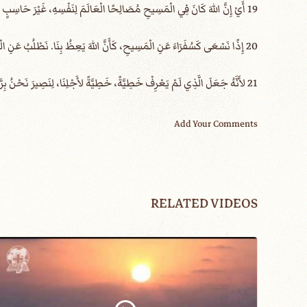
19 أَيْ إِنَّ اللهَ كَانَ فِي الْمَسِيحِ مُصَالِحًا الْعَالَمَ لِنَفْسِهِ، غَيْرَ حَاسِبٍ لَهُمْ خَطَايَاهُمْ، وَوَاضِعًا فِينَا كَلِمَةَ الْمُصَالَحَةِ.
20 إِذًا نَسْعَى كَسُفَرَاءَ عَنِ الْمَسِيحِ، كَأَنَّ اللهَ يَعِظُ بِنَا. نَطْلُبُ عَنِ الْمَسِيحِ: تَصَالَحُوا مَعَ اللهِ.
21 لأَنَّهُ جَعَلَ الَّذِي لَمْ يَعْرِفْ خَطِيَّةً، خَطِيَّةً لأَجْلِنَا، لِنَصِيرَ نَحْنُ بِرَّ اللهِ فِيهِ.
Add Your Comments
RELATED VIDEOS