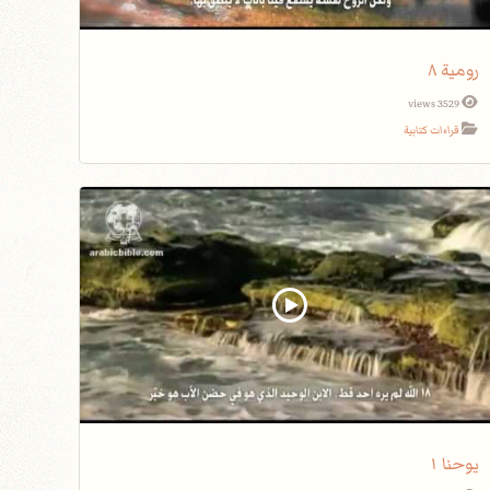
رومية ٨
3529 views
قراءات كتابية
يوحنا ١