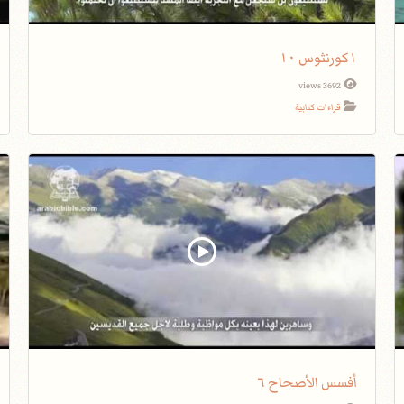
١كورنثوس ١٠
3692 views
قراءات كتابية
أفسس الأصحاح ٦