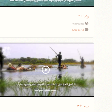
رؤيا ٢٠
3869 views
قراءات كتابية
يوحنا ٣