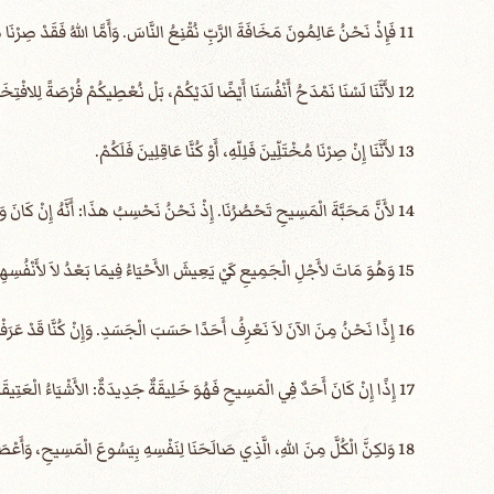
11 فَإِذْ نَحْنُ عَالِمُونَ مَخَافَةَ الرَّبِّ نُقْنِعُ النَّاسَ. وَأَمَّا اللهُ فَقَدْ صِرْنَا ظَاهِرِينَ لَهُ، وَأَرْجُو أَنَّنَا قَدْ صِرْنَا ظَاهِرِينَ فِي ضَمَائِرِكُمْ أَيْضًا.
12 لأَنَّنَا لَسْنَا نَمْدَحُ أَنْفُسَنَا أَيْضًا لَدَيْكُمْ، بَلْ نُعْطِيكُمْ فُرْصَةً لِلافْتِخَارِ مِنْ جِهَتِنَا، لِيَكُونَ لَكُمْ جَوَابٌ عَلَى الَّذِينَ يَفْتَخِرُونَ بِالْوَجْهِ لاَ بِالْقَلْبِ.
13 لأَنَّنَا إِنْ صِرْنَا مُخْتَلِّينَ فَلِلّهِ، أَوْ كُنَّا عَاقِلِينَ فَلَكُمْ.
14 لأَنَّ مَحَبَّةَ الْمَسِيحِ تَحْصُرُنَا. إِذْ نَحْنُ نَحْسِبُ هذَا: أَنَّهُ إِنْ كَانَ وَاحِدٌ قَدْ مَاتَ لأَجْلِ الْجَمِيعِ، فَالْجَمِيعُ إِذًا مَاتُوا.
15 وَهُوَ مَاتَ لأَجْلِ الْجَمِيعِ كَيْ يَعِيشَ الأَحْيَاءُ فِيمَا بَعْدُ لاَ لأَنْفُسِهِمْ، بَلْ لِلَّذِي مَاتَ لأَجْلِهِمْ وَقَامَ.
16 إِذًا نَحْنُ مِنَ الآنَ لاَ نَعْرِفُ أَحَدًا حَسَبَ الْجَسَدِ. وَإِنْ كُنَّا قَدْ عَرَفْنَا الْمَسِيحَ حَسَبَ الْجَسَدِ، لكِنِ الآنَ لاَ نَعْرِفُهُ بَعْدُ.
17 إِذًا إِنْ كَانَ أَحَدٌ فِي الْمَسِيحِ فَهُوَ خَلِيقَةٌ جَدِيدَةٌ: الأَشْيَاءُ الْعَتِيقَةُ قَدْ مَضَتْ، هُوَذَا الْكُلُّ قَدْ صَارَ جَدِيدًا.
18 وَلكِنَّ الْكُلَّ مِنَ اللهِ، الَّذِي صَالَحَنَا لِنَفْسِهِ بِيَسُوعَ الْمَسِيحِ، وَأَعْطَانَا خِدْمَةَ الْمُصَالَحَةِ،