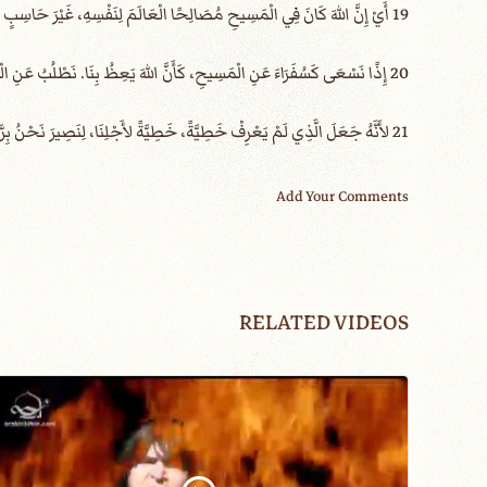
19 أَيْ إِنَّ اللهَ كَانَ فِي الْمَسِيحِ مُصَالِحًا الْعَالَمَ لِنَفْسِهِ، غَيْرَ حَاسِبٍ لَهُمْ خَطَايَاهُمْ، وَوَاضِعًا فِينَا كَلِمَةَ الْمُصَالَحَةِ.
20 إِذًا نَسْعَى كَسُفَرَاءَ عَنِ الْمَسِيحِ، كَأَنَّ اللهَ يَعِظُ بِنَا. نَطْلُبُ عَنِ الْمَسِيحِ: تَصَالَحُوا مَعَ اللهِ.
21 لأَنَّهُ جَعَلَ الَّذِي لَمْ يَعْرِفْ خَطِيَّةً، خَطِيَّةً لأَجْلِنَا، لِنَصِيرَ نَحْنُ بِرَّ اللهِ فِيهِ.
Add Your Comments
RELATED VIDEOS