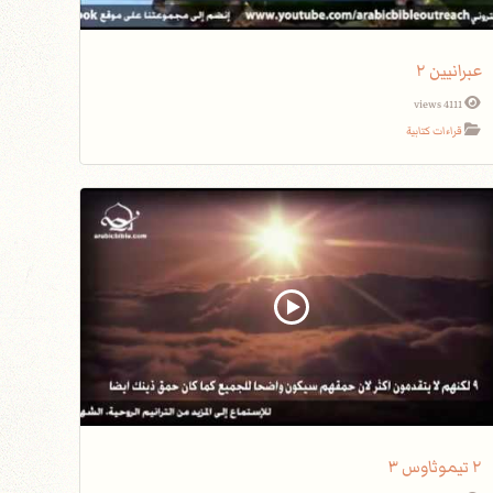
عبرانيين ٢
4111 views
قراءات كتابية
٢ تيموثاوس ٣