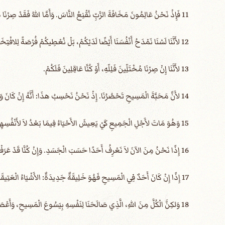
11 فَإِذْ نَحْنُ عَالِمُونَ مَخَافَةَ الرَّبِّ نُقْنِعُ النَّاسَ. وَأَمَّا اللهُ فَقَدْ صِرْنَا ظَاهِرِينَ لَهُ، وَأَرْجُو أَنَّنَا قَدْ صِرْنَا ظَاهِرِينَ فِي ضَمَائِرِكُمْ أَيْضًا.
12 لأَنَّنَا لَسْنَا نَمْدَحُ أَنْفُسَنَا أَيْضًا لَدَيْكُمْ، بَلْ نُعْطِيكُمْ فُرْصَةً لِلافْتِخَارِ مِنْ جِهَتِنَا، لِيَكُونَ لَكُمْ جَوَابٌ عَلَى الَّذِينَ يَفْتَخِرُونَ بِالْوَجْهِ لاَ بِالْقَلْبِ.
13 لأَنَّنَا إِنْ صِرْنَا مُخْتَلِّينَ فَلِلّهِ، أَوْ كُنَّا عَاقِلِينَ فَلَكُمْ.
14 لأَنَّ مَحَبَّةَ الْمَسِيحِ تَحْصُرُنَا. إِذْ نَحْنُ نَحْسِبُ هذَا: أَنَّهُ إِنْ كَانَ وَاحِدٌ قَدْ مَاتَ لأَجْلِ الْجَمِيعِ، فَالْجَمِيعُ إِذًا مَاتُوا.
15 وَهُوَ مَاتَ لأَجْلِ الْجَمِيعِ كَيْ يَعِيشَ الأَحْيَاءُ فِيمَا بَعْدُ لاَ لأَنْفُسِهِمْ، بَلْ لِلَّذِي مَاتَ لأَجْلِهِمْ وَقَامَ.
16 إِذًا نَحْنُ مِنَ الآنَ لاَ نَعْرِفُ أَحَدًا حَسَبَ الْجَسَدِ. وَإِنْ كُنَّا قَدْ عَرَفْنَا الْمَسِيحَ حَسَبَ الْجَسَدِ، لكِنِ الآنَ لاَ نَعْرِفُهُ بَعْدُ.
17 إِذًا إِنْ كَانَ أَحَدٌ فِي الْمَسِيحِ فَهُوَ خَلِيقَةٌ جَدِيدَةٌ: الأَشْيَاءُ الْعَتِيقَةُ قَدْ مَضَتْ، هُوَذَا الْكُلُّ قَدْ صَارَ جَدِيدًا.
18 وَلكِنَّ الْكُلَّ مِنَ اللهِ، الَّذِي صَالَحَنَا لِنَفْسِهِ بِيَسُوعَ الْمَسِيحِ، وَأَعْطَانَا خِدْمَةَ الْمُصَالَحَةِ،