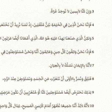
3 وَإِنْ كُنَّا لاَبِسِينَ لاَ نُوجَدُ عُرَاةً.
4 فَإِنَّنَا نَحْنُ الَّذِينَ فِي الْخَيْمَةِ نَئِنُّ مُثْقَلِينَ، إِذْ لَسْنَا نُرِيدُ أَنْ نَخْلَعَهَا بَلْ أَنْ نَلْبَسَ فَوْقَهَا، لِكَيْ يُبْتَلَعَ الْمَائِتُ مِنَ الْحَيَاةِ.
5 وَلكِنَّ الَّذِي صَنَعَنَا لِهذَا عَيْنِهِ هُوَ اللهُ، الَّذِي أَعْطَانَا أَيْضًا عَرْبُونَ الرُّوحِ.
6 فَإِذًا نَحْنُ وَاثِقُونَ كُلَّ حِينٍ وَعَالِمُونَ أَنَّنَا وَنَحْنُ مُسْتَوْطِنُونَ فِي الْجَسَدِ، فَنَحْنُ مُتَغَرِّبُونَ عَنِ الرَّبِّ.
7 لأَنَّنَا بِالإِيمَانِ نَسْلُكُ لاَ بِالْعِيَانِ.
8 فَنَثِقُ وَنُسَرُّ بِالأَوْلَى أَنْ نَتَغَرَّبَ عَنِ الْجَسَدِ وَنَسْتَوْطِنَ عِنْدَ الرَّبِّ.
9 لِذلِكَ نَحْتَرِصُ أَيْضًا ­مُسْتَوْطِنِينَ كُنَّا أَوْ مُتَغَرِّبِينَ­ أَنْ نَكُونَ مَرْضِيِّينَ عِنْدَهُ.
10 لأَنَّهُ لاَبُدَّ أَنَّنَا جَمِيعًا نُظْهَرُ أَمَامَ كُرْسِيِّ الْمَسِيحِ، لِيَنَالَ كُلُّ وَاحِدٍ مَا كَانَ بِالْجَسَدِ بِحَسَبِ مَا صَنَعَ، خَيْرًا كَانَ أَمْ شَرًّا.