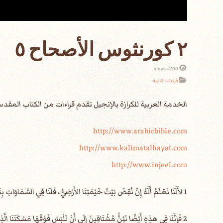
٢ كورنثوس الأصحاح ٥
4700 views
قراءات كتابية
الخدمة العربية للكرازة بالإنجيل تقدم قراءات من الكتاب الم
http://www.arabicbible.com
http://www.kalimatalhayat.com
http://www.injeel.com
1 لأَنَّنَا نَعْلَمُ أَنَّهُ إِنْ نُقِضَ بَيْتُ خَيْمَتِنَا الأَرْضِيُّ، فَلَنَا فِي السَّمَاوَاتِ بِنَاءٌ مِنَ اللهِ، بَيْتٌ غَيْرُ مَصْنُوعٍ بِيَدٍ، أَبَدِيٌّ.
2 فَإِنَّنَا فِي هذِهِ أَيْضًا نَئِنُّ مُشْتَاقِينَ إِلَى أَنْ نَلْبَسَ فَوْقَهَا مَسْكَنَنَا الَّذِي مِنَ السَّمَاءِ.