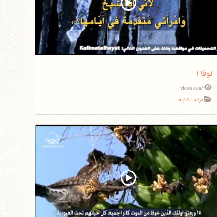
لوقا ١
4087 views
قراءات كتابية