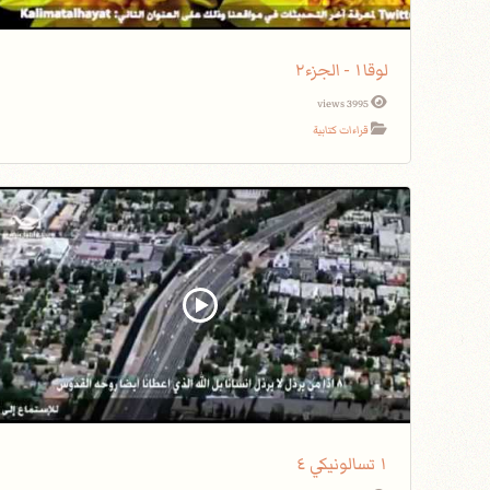
لوقا١ - الجزء٢
3995 views
قراءات كتابية
١ تسالونيكي ٤