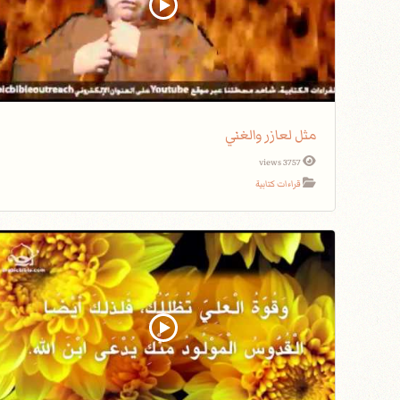
مثل لعازر والغني
3757 views
قراءات كتابية