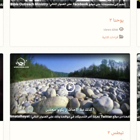
يوحنا ٢
4346 views
قراءات كتابية
تيطس ٢