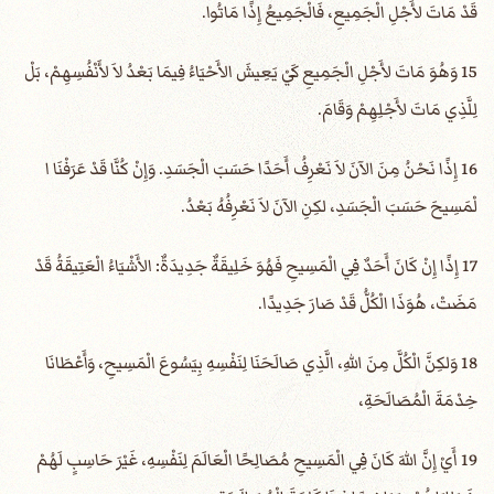
قَدْ مَاتَ لأَجْلِ الْجَمِيعِ، فَالْجَمِيعُ إِذًا مَاتُوا.
15 وَهُوَ مَاتَ لأَجْلِ الْجَمِيعِ كَيْ يَعِيشَ الأَحْيَاءُ فِيمَا بَعْدُ لاَ لأَنْفُسِهِمْ، بَلْ
لِلَّذِي مَاتَ لأَجْلِهِمْ وَقَامَ.
16 إِذًا نَحْنُ مِنَ الآنَ لاَ نَعْرِفُ أَحَدًا حَسَبَ الْجَسَدِ. وَإِنْ كُنَّا قَدْ عَرَفْنَا ا
لْمَسِيحَ حَسَبَ الْجَسَدِ، لكِنِ الآنَ لاَ نَعْرِفُهُ بَعْدُ.
17 إِذًا إِنْ كَانَ أَحَدٌ فِي الْمَسِيحِ فَهُوَ خَلِيقَةٌ جَدِيدَةٌ: الأَشْيَاءُ الْعَتِيقَةُ قَدْ
مَضَتْ، هُوَذَا الْكُلُّ قَدْ صَارَ جَدِيدًا.
18 وَلكِنَّ الْكُلَّ مِنَ اللهِ، الَّذِي صَالَحَنَا لِنَفْسِهِ بِيَسُوعَ الْمَسِيحِ، وَأَعْطَانَا
خِدْمَةَ الْمُصَالَحَةِ،
19 أَيْ إِنَّ اللهَ كَانَ فِي الْمَسِيحِ مُصَالِحًا الْعَالَمَ لِنَفْسِهِ، غَيْرَ حَاسِبٍ لَهُمْ