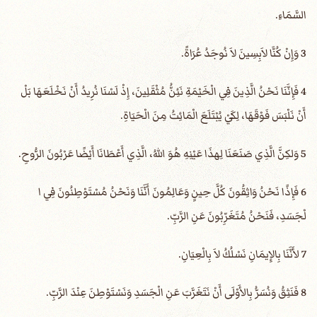
السَّمَاءِ.
3 وَإِنْ كُنَّا لاَبِسِينَ لاَ نُوجَدُ عُرَاةً.
4 فَإِنَّنَا نَحْنُ الَّذِينَ فِي الْخَيْمَةِ نَئِنُّ مُثْقَلِينَ، إِذْ لَسْنَا نُرِيدُ أَنْ نَخْلَعَهَا بَلْ
أَنْ نَلْبَسَ فَوْقَهَا، لِكَيْ يُبْتَلَعَ الْمَائِتُ مِنَ الْحَيَاةِ.
5 وَلكِنَّ الَّذِي صَنَعَنَا لِهذَا عَيْنِهِ هُوَ اللهُ، الَّذِي أَعْطَانَا أَيْضًا عَرْبُونَ الرُّوحِ.
6 فَإِذًا نَحْنُ وَاثِقُونَ كُلَّ حِينٍ وَعَالِمُونَ أَنَّنَا وَنَحْنُ مُسْتَوْطِنُونَ فِي ا
لْجَسَدِ، فَنَحْنُ مُتَغَرِّبُونَ عَنِ الرَّبِّ.
7 لأَنَّنَا بِالإِيمَانِ نَسْلُكُ لاَ بِالْعِيَانِ.
8 فَنَثِقُ وَنُسَرُّ بِالأَوْلَى أَنْ نَتَغَرَّبَ عَنِ الْجَسَدِ وَنَسْتَوْطِنَ عِنْدَ الرَّبِّ.