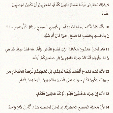
9 لِذلِكَ نَحْتَرِصُ أَيْضًا ­مُسْتَوْطِنِينَ كُنَّا أَوْ مُتَغَرِّبِينَ­ أَنْ نَكُونَ مَرْضِيِّينَ
عِنْدَهُ.
10 لأَنَّهُ لاَبُدَّ أَنَّنَا جَمِيعًا نُظْهَرُ أَمَامَ كُرْسِيِّ الْمَسِيحِ، لِيَنَالَ كُلُّ وَاحِدٍ مَا كَا
نَ بِالْجَسَدِ بِحَسَبِ مَا صَنَعَ، خَيْرًا كَانَ أَمْ شَرًّا.
11 فَإِذْ نَحْنُ عَالِمُونَ مَخَافَةَ الرَّبِّ نُقْنِعُ النَّاسَ. وَأَمَّا اللهُ فَقَدْ صِرْنَا ظَاهِرِي
نَ لَهُ، وَأَرْجُو أَنَّنَا قَدْ صِرْنَا ظَاهِرِينَ فِي ضَمَائِرِكُمْ أَيْضًا.
12 لأَنَّنَا لَسْنَا نَمْدَحُ أَنْفُسَنَا أَيْضًا لَدَيْكُمْ، بَلْ نُعْطِيكُمْ فُرْصَةً لِلافْتِخَارِ مِنْ
جِهَتِنَا، لِيَكُونَ لَكُمْ جَوَابٌ عَلَى الَّذِينَ يَفْتَخِرُونَ بِالْوَجْهِ لاَ بِالْقَلْبِ.
13 لأَنَّنَا إِنْ صِرْنَا مُخْتَلِّينَ فَلِلّهِ، أَوْ كُنَّا عَاقِلِينَ فَلَكُمْ.
14 لأَنَّ مَحَبَّةَ الْمَسِيحِ تَحْصُرُنَا. إِذْ نَحْنُ نَحْسِبُ هذَا: أَنَّهُ إِنْ كَانَ وَاحِدٌ