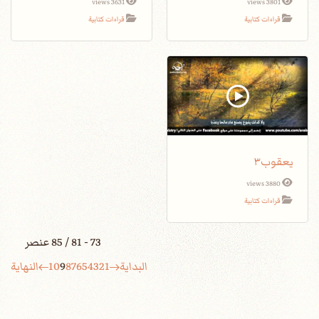
3631 views
3801 views
قراءات كتابية
قراءات كتابية
يعقوب٣
3880 views
قراءات كتابية
73 - 81 / 85 عنصر
البداية
1
2
3
4
5
6
7
8
9
10
النهاية