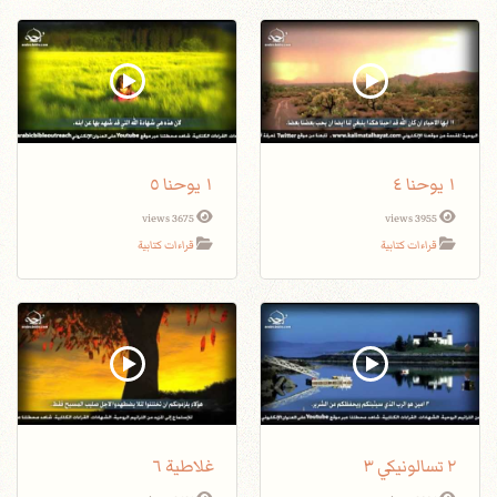
١ يوحنا ٤
١ يوحنا ٥
3675 views
3955 views
قراءات كتابية
قراءات كتابية
٢ تسالونيكي ٣
غلاطية ٦