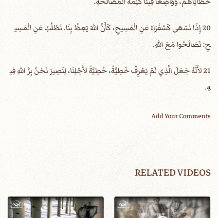
خَطَايَاهُمْ، وَوَاضِعًا فِينَا كَلِمَةَ الْمُصَالَحَةِ.
20 إِذًا نَسْعَى كَسُفَرَاءَ عَنِ الْمَسِيحِ، كَأَنَّ اللهَ يَعِظُ بِنَا. نَطْلُبُ عَنِ الْمَسِي
حِ: تَصَالَحُوا مَعَ اللهِ.
21 لأَنَّهُ جَعَلَ الَّذِي لَمْ يَعْرِفْ خَطِيَّةً، خَطِيَّةً لأَجْلِنَا، لِنَصِيرَ نَحْنُ بِرَّ اللهِ فِي
هِ.
Add Your Comments
RELATED VIDEOS