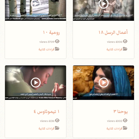
أعمال الرسل ١٨
رومية ١٠
3709 views
4006 views
قراءات كتابية
قراءات كتابية
يوحنا ٣
١ تيموثاوس ٤
4136 views
4002 views
قراءات كتابية
قراءات كتابية