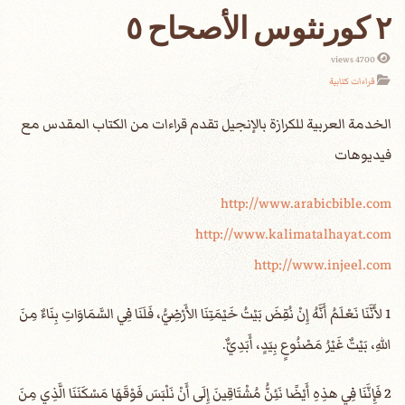
٢ كورنثوس الأصحاح ٥
4700 views
قراءات كتابية
الخدمة العربية للكرازة بالإنجيل تقدم قراءات من الكتاب المقدس مع
فيديوهات
http://www.arabicbible.com
http://www.kalimatalhayat.com
http://www.injeel.com
1 لأَنَّنَا نَعْلَمُ أَنَّهُ إِنْ نُقِضَ بَيْتُ خَيْمَتِنَا الأَرْضِيُّ، فَلَنَا فِي السَّمَاوَاتِ بِنَاءٌ مِنَ
اللهِ، بَيْتٌ غَيْرُ مَصْنُوعٍ بِيَدٍ، أَبَدِيٌّ.
2 فَإِنَّنَا فِي هذِهِ أَيْضًا نَئِنُّ مُشْتَاقِينَ إِلَى أَنْ نَلْبَسَ فَوْقَهَا مَسْكَنَنَا الَّذِي مِنَ