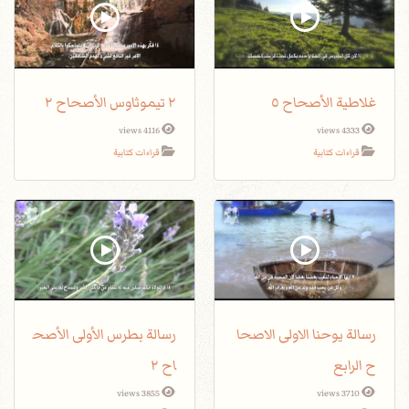
غلاطية الأصحاح ٥
٢ تيموثاوس الأصحاح ٢
4116 views
4333 views
قراءات كتابية
قراءات كتابية
رسالة يوحنا الاولى الاصحا
رسالة بطرس الأولى الأصح
ح الرابع
اح ٢
3855 views
3710 views