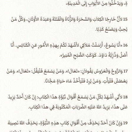
ةِ، وَيَدْخُلُوا مِنَ الأَبْوَابِ إِلَى الْمَدِينَةِ،
15 لأَنَّ خَارِجًا الْكِلاَبَ وَالسَّحَرَةَ وَالزُّنَاةَ وَالْقَتَلَةَ وَعَبَدَةَ الأَوْثَانِ، وَكُلَّ مَنْ
يُحِبُّ وَيَصْنَعُ كَذِبًا.
16 «أَنَا يَسُوعُ، أَرْسَلْتُ مَلاَكِي لأَشْهَدَ لَكُمْ بِهذِهِ الأُمُورِ عَنِ الْكَنَائِسِ. أَنَا
أَصْلُ وَذُرِّيَّةُ دَاوُدَ. كَوْكَبُ الصُّبْحِ الْمُنِيرُ».
17 وَالرُّوحُ وَالْعَرُوسُ يَقُولاَنِ: «تَعَالَ!». وَمَنْ يَسْمَعْ فَلْيَقُلْ: «تَعَالَ!». وَمَنْ
يَعْطَشْ فَلْيَأْتِ. وَمَنْ يُرِدْ فَلْيَأْخُذْ مَاءَ حَيَاةٍ مَجَّانًا.
18 لأَنِّي أَشْهَدُ لِكُلِّ مَنْ يَسْمَعُ أَقْوَالَ نُبُوَّةِ هذَا الْكِتَابِ: إِنْ كَانَ أَحَدٌ يَزِيدُ
عَلَى هذَا، يَزِيدُ اللهُ عَلَيْهِ الضَّرَبَاتِ الْمَكْتُوبَةَ فِي هذَا الْكِتَابِ.
19 وَإِنْ كَانَ أَحَدٌ يَحْذِفُ مِنْ أَقْوَالِ كِتَابِ هذِهِ النُّبُوَّةِ، يَحْذِفُ اللهُ نَصِيبَهُ