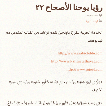
رؤيا يوحنا الأصحاح ٢٢
3927 views
قراءات كتابية
الخدمة العربية للكرازة بالإنجيل تقدم قراءات من الكتاب المقدس مع
فيديوهات
http://www.arabicbible.com
http://www.kalimatalhayat.com
http://www.injeel.com
1 وَأَرَانِي نَهْرًا صَافِيًا مِنْ مَاءِ حَيَاةٍ لاَمِعًا كَبَلُّورٍ، خَارِجًا مِنْ عَرْشِ اللهِ وَا
لْخَرُوفِ.
2 فِي وَسَطِ سُوقِهَا وَعَلَى النَّهْرِ مِنْ هُنَا وَمِنْ هُنَاكَ، شَجَرَةُ حَيَاةٍ تَصْنَعُ ا