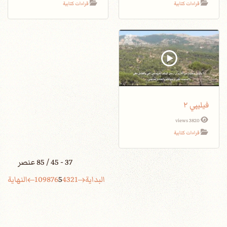
قراءات كتابية
قراءات كتابية
فيليبي ٢
3820 views
قراءات كتابية
37 - 45 / 85 عنصر
البداية
1
2
3
4
5
6
7
8
9
10
النهاية