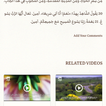
مِنْ سِفْرِ الْحَيَاةِ، وَمِنَ الْمَدِينَةِ الْمُقَدَّسَةِ، وَمِنَ الْمَكْتُوبِ فِي هذَا الْكِتَابِ.
20 يَقُولُ الشَّاهِدُ بِهذَا: «نَعَمْ! أَنَا آتِي سَرِيعًا». آمِينَ. تَعَالَ أَيُّهَا الرَّبُّ يَسُو
عُ. 21 نِعْمَةُ رَبِّنَا يَسُوعَ الْمَسِيحِ مَعَ جَمِيعِكُمْ. آمِينَ.
Add Your Comments
RELATED VIDEOS