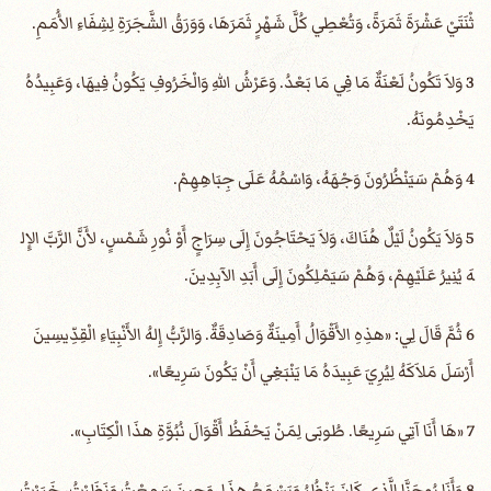
ثْنَتَيْ عَشْرَةَ ثَمَرَةً، وَتُعْطِي كُلَّ شَهْرٍ ثَمَرَهَا، وَوَرَقُ الشَّجَرَةِ لِشِفَاءِ الأُمَمِ.
3 وَلاَ تَكُونُ لَعْنَةٌ مَا فِي مَا بَعْدُ. وَعَرْشُ اللهِ وَالْخَرُوفِ يَكُونُ فِيهَا، وَعَبِيدُهُ
يَخْدِمُونَهُ.
4 وَهُمْ سَيَنْظُرُونَ وَجْهَهُ، وَاسْمُهُ عَلَى جِبَاهِهِمْ.
5 وَلاَ يَكُونُ لَيْلٌ هُنَاكَ، وَلاَ يَحْتَاجُونَ إِلَى سِرَاجٍ أَوْ نُورِ شَمْسٍ، لأَنَّ الرَّبَّ الإِل
هَ يُنِيرُ عَلَيْهِمْ، وَهُمْ سَيَمْلِكُونَ إِلَى أَبَدِ الآبِدِينَ.
6 ثُمَّ قَالَ لِي: «هذِهِ الأَقْوَالُ أَمِينَةٌ وَصَادِقَةٌ. وَالرَّبُّ إِلهُ الأَنْبِيَاءِ الْقِدِّيسِينَ
أَرْسَلَ مَلاَكَهُ لِيُرِيَ عَبِيدَهُ مَا يَنْبَغِي أَنْ يَكُونَ سَرِيعًا».
7 «هَا أَنَا آتِي سَرِيعًا. طُوبَى لِمَنْ يَحْفَظُ أَقْوَالَ نُبُوَّةِ هذَا الْكِتَابِ».
8 وَأَنَا يُوحَنَّا الَّذِي كَانَ يَنْظُرُ وَيَسْمَعُ هذَا. وَحِينَ سَمِعْتُ وَنَظَرْتُ، خَرَرْتُ