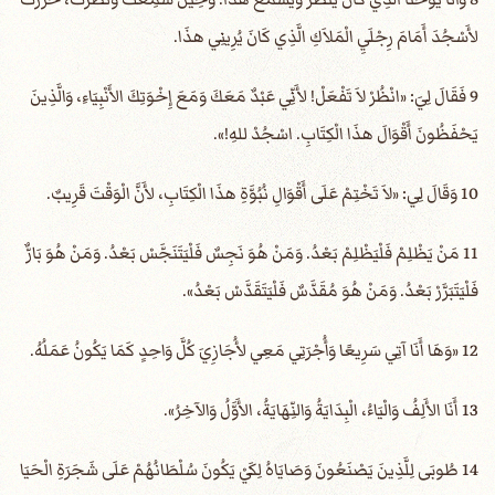
لأَسْجُدَ أَمَامَ رِجْلَيِ الْمَلاَكِ الَّذِي كَانَ يُرِينِي هذَا.
9 فَقَالَ لِيَ: «انْظُرْ لاَ تَفْعَلْ! لأَنِّي عَبْدٌ مَعَكَ وَمَعَ إِخْوَتِكَ الأَنْبِيَاءِ، وَالَّذِينَ
يَحْفَظُونَ أَقْوَالَ هذَا الْكِتَابِ. اسْجُدْ للهِ!».
10 وَقَالَ لِي: «لاَ تَخْتِمْ عَلَى أَقْوَالِ نُبُوَّةِ هذَا الْكِتَابِ، لأَنَّ الْوَقْتَ قَرِيبٌ.
11 مَنْ يَظْلِمْ فَلْيَظْلِمْ بَعْدُ. وَمَنْ هُوَ نَجِسٌ فَلْيَتَنَجَّسْ بَعْدُ. وَمَنْ هُوَ بَارٌّ
فَلْيَتَبَرَّرْ بَعْدُ. وَمَنْ هُوَ مُقَدَّسٌ فَلْيَتَقَدَّسْ بَعْدُ».
12 «وَهَا أَنَا آتِي سَرِيعًا وَأُجْرَتِي مَعِي لأُجَازِيَ كُلَّ وَاحِدٍ كَمَا يَكُونُ عَمَلُهُ.
13 أَنَا الأَلِفُ وَالْيَاءُ، الْبِدَايَةُ وَالنِّهَايَةُ، الأَوَّلُ وَالآخِرُ».
14 طُوبَى لِلَّذِينَ يَصْنَعُونَ وَصَايَاهُ لِكَيْ يَكُونَ سُلْطَانُهُمْ عَلَى شَجَرَةِ الْحَيَا