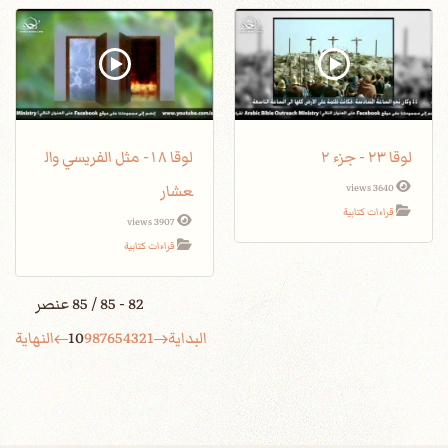
لوقا ٢٣ - جزء ٢
لوقا ١٨- مثل الفريسي وال
عشار
3640 views
قراءات كتابية
3907 views
قراءات كتابية
82 - 85 / 85 عنصر
البداية
1
2
3
4
5
6
7
8
9
10
النهاية