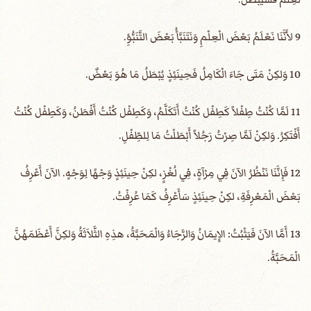
9 لأَنَّنَا نَعْلَمُ بَعْضَ الْعِلْمِ وَنَتَنَبَّأُ بَعْضَ التَّنَبُّؤِ.
10 وَلكِنْ مَتَى جَاءَ الْكَامِلُ فَحِينَئِذٍ يُبْطَلُ مَا هُوَ بَعْضٌ.
11 لَمَّا كُنْتُ طِفْلاً كَطِفْل كُنْتُ أَتَكَلَّمُ، وَكَطِفْل كُنْتُ أَفْطَنُ، وَكَطِفْل كُنْتُ
أَفْتَكِرُ. وَلكِنْ لَمَّا صِرْتُ رَجُلاً أَبْطَلْتُ مَا لِلطِّفْلِ.
12 فَإِنَّنَا نَنْظُرُ الآنَ فِي مِرْآةٍ، فِي لُغْزٍ، لكِنْ حِينَئِذٍ وَجْهًا لِوَجْهٍ. الآنَ أَعْرِفُ
بَعْضَ الْمَعْرِفَةِ، لكِنْ حِينَئِذٍ سَأَعْرِفُ كَمَا عُرِفْتُ.
13 أَمَّا الآنَ فَيَثْبُتُ: الإِيمَانُ وَالرَّجَاءُ وَالْمَحَبَّةُ، هذِهِ الثَّلاَثَةُ وَلكِنَّ أَعْظَمَهُنَّ
الْمَحَبَّةُ.