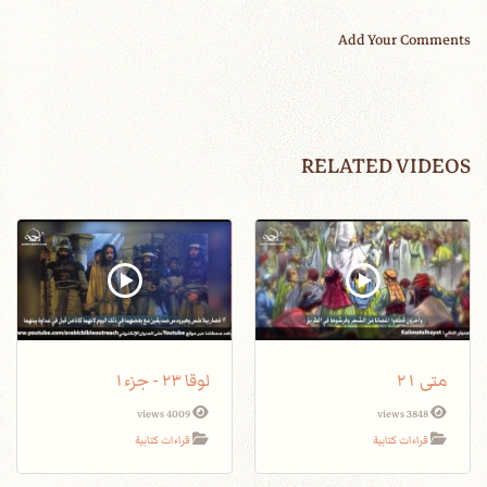
Add Your Comments
RELATED VIDEOS
متى ٢١
لوقا ٢٣ - جزء١
4009 views
3848 views
قراءات كتابية
قراءات كتابية