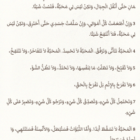
مَانِ حَتَّى أَنْقُلَ الْجِبَالَ، وَلكِنْ لَيْسَ لِي مَحَبَّةٌ، فَلَسْتُ شَيْئًا.
3 وَإِنْ أَطْعَمْتُ كُلَّ أَمْوَالِي، وَإِنْ سَلَّمْتُ جَسَدِي حَتَّى أَحْتَرِقَ، وَلكِنْ لَيْسَ
لِي مَحَبَّةٌ، فَلاَ أَنْتَفِعُ شَيْئًا.
4 الْمَحَبَّةُ تَتَأَنَّى وَتَرْفُقُ. الْمَحَبَّةُ لاَ تَحْسِدُ. الْمَحَبَّةُ لاَ تَتَفَاخَرُ، وَلاَ تَنْتَفِخُ،
5 وَلاَ تُقَبِّحُ، وَلاَ تَطْلُبُ مَا لِنَفْسِهَا، وَلاَ تَحْتَدُّ، وَلاَ تَظُنُّ السُّؤَ،
6 وَلاَ تَفْرَحُ بِالإِثْمِ بَلْ تَفْرَحُ بِالْحَقِّ،
7 وَتَحْتَمِلُ كُلَّ شَيْءٍ، وَتُصَدِّقُ كُلَّ شَيْءٍ، وَتَرْجُو كُلَّ شَيْءٍ، وَتَصْبِرُ عَلَى كُلِّ
شَيْءٍ.
8 اَلْمَحَبَّةُ لاَ تَسْقُطُ أَبَدًا. وَأَمَّا النُّبُوَّاتُ فَسَتُبْطَلُ، وَالأَلْسِنَةُ فَسَتَنْتَهِي، وَا
لْعِلْمُ فَسَيُبْطَلُ.