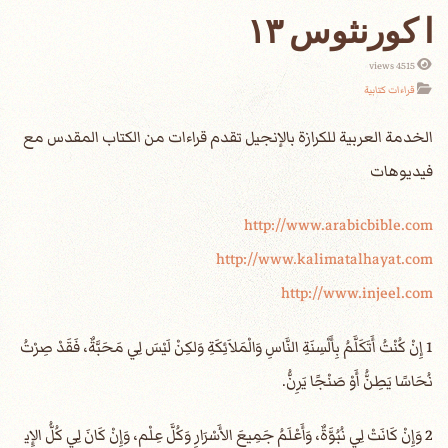
ا كورنثوس ١٣
4515 views
قراءات كتابية
الخدمة العربية للكرازة بالإنجيل تقدم قراءات من الكتاب المقدس مع
فيديوهات
http://www.arabicbible.com
http://www.kalimatalhayat.com
http://www.injeel.com
1 إِنْ كُنْتُ أَتَكَلَّمُ بِأَلْسِنَةِ النَّاسِ وَالْمَلاَئِكَةِ وَلكِنْ لَيْسَ لِي مَحَبَّةٌ، فَقَدْ صِرْتُ
نُحَاسًا يَطِنُّ أَوْ صَنْجًا يَرِنُّ.
2 وَإِنْ كَانَتْ لِي نُبُوَّةٌ، وَأَعْلَمُ جَمِيعَ الأَسْرَارِ وَكُلَّ عِلْمٍ، وَإِنْ كَانَ لِي كُلُّ الإِي