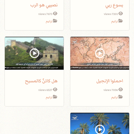
يسوع ربي
نصيبي هو الرب
7675 views
7201 views
ترانيم
ترانيم
احملوا الإنجيل
هل كائنٌ كالمسيح
6527 views
7036 views
ترانيم
ترانيم