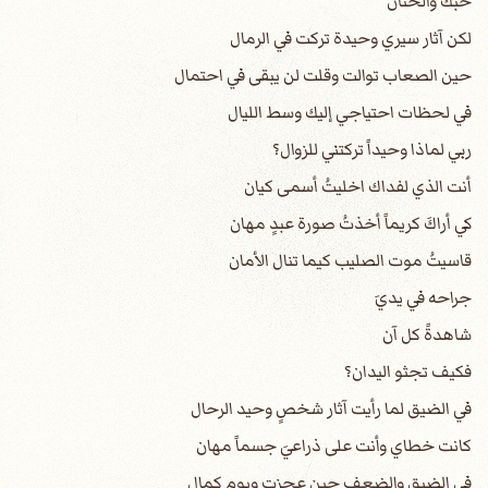
حبك والحنان
لكن آثار سيري وحيدة تركت في الرمال
حين الصعاب توالت وقلت لن يبقى في احتمال
في لحظات احتياجي إليك وسط الليال
ربي لماذا وحيداً تركتني للزوال؟
أنت الذي لفداك اخليتُ أسمى كيان
كي أراكَ كريماً أخذتُ صورة عبدٍ مهان
قاسيتُ موت الصليب كيما تنال الأمان
جراحه في يديَ
شاهدةً كل آن
فكيف تجثو اليدان؟
في الضيق لما رأيت آثار شخصٍ وحيد الرحال
كانت خطاي وأنت على ذراعيَ جسماً مهان
في الضيق والضعف حين عجزت ويوم كمال