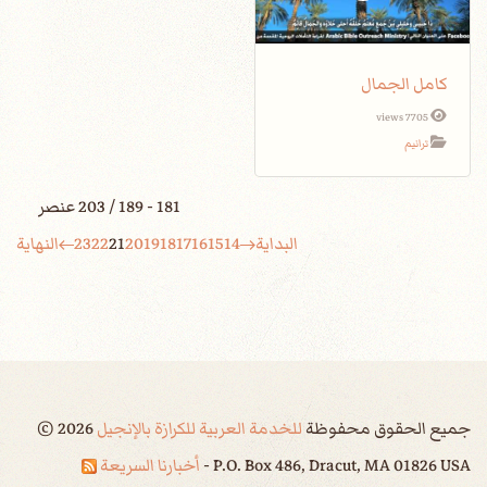
كامل الجمال
7705 views
ترانيم
181 - 189 / 203 عنصر
البداية
14
15
16
17
18
19
20
21
22
23
النهاية
جميع الحقوق محفوظة
للخدمة العربية للكرازة بالإنجيل
2026
©
P.O. Box 486, Dracut, MA 01826 USA -
أخبارنا السريعة