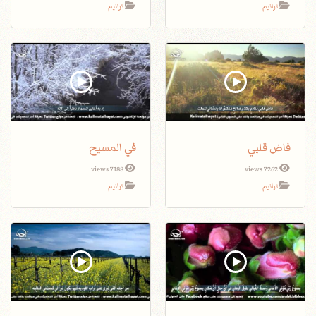
ترانيم
ترانيم
فاض قلبي
في المسيح
7188 views
7262 views
ترانيم
ترانيم