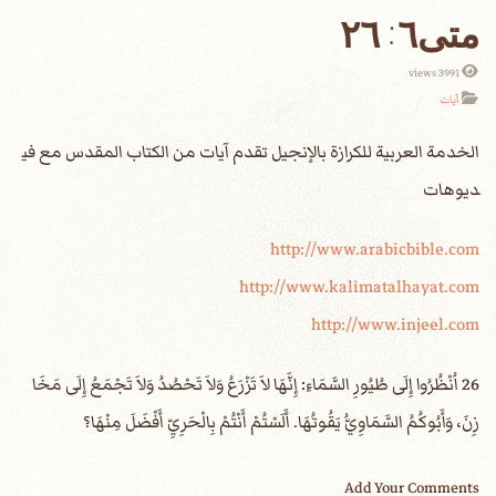
متى٦: ٢٦
3991 views
آيات
الخدمة العربية للكرازة بالإنجيل تقدم آيات من الكتاب المقدس مع في
ديوهات
http://www.arabicbible.com
http://www.kalimatalhayat.com
http://www.injeel.com
‎26 اُنْظُرُوا إِلَى طُيُورِ السَّمَاءِ: إِنَّهَا لاَ تَزْرَعُ وَلاَ تَحْصُدُ وَلاَ تَجْمَعُ إِلَى مَخَا
زِنَ، وَأَبُوكُمُ السَّمَاوِيُّ يَقُوتُهَا. أَلَسْتُمْ أَنْتُمْ بِالْحَرِيِّ أَفْضَلَ مِنْهَا؟
Add Your Comments