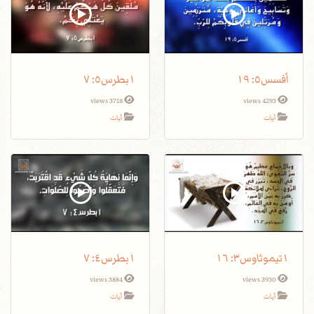
أفسس٥: ١٩
١بطرس٥: ٧
3718 views
4293 views
آيات
آيات
١تيموثاوس٣: ١٦
١بطرس٤: ٧
3884 views
3930 views
آيات
آيات