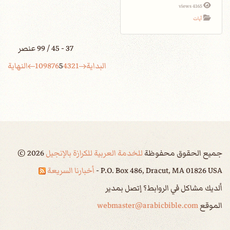
4165 views
آيات
37 - 45 / 99 عنصر
البداية
1
2
3
4
5
6
7
8
9
10
النهاية
جميع الحقوق محفوظة
للخدمة العربية للكرازة بالإنجيل
2026
©
P.O. Box 486, Dracut, MA 01826 USA -
أخبارنا السريعة
ألديك مشاكل في الروابط؟ إتصل بمدير
الموقع
webmaster@arabicbible.com