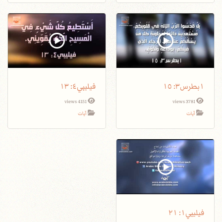
١بطرس٣: ١٥
فيليبي٤: ١٣
4151 views
3781 views
آيات
آيات
فيليبي١: ٢١