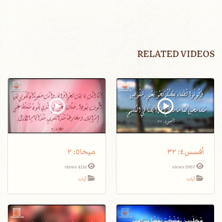
RELATED VIDEOS
أفسس٤: ٣٢
ميخا٥: ٢
4116 views
3957 views
آيات
آيات