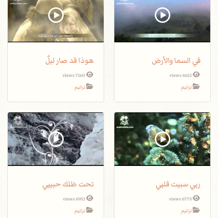
في السما والأرض
هوذا قد صار ليلٌ
7160 views
6621 views
ترانيم
ترانيم
ربي سبيت قلبي
تحت ظلك حبيبي
6951 views
6773 views
ترانيم
ترانيم