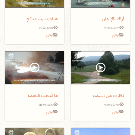
أراك بالإيمان
هللويا الرب صالح
6818 views
6207 views
ترانيم
ترانيم
نظرت من السماء
ما أعجب النعمة
7236 views
6770 views
ترانيم
ترانيم