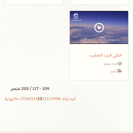
خلني قرب الصليب
7113 views
ترانيم
109 - 117 / 203 عنصر
البداية
8
9
10
11
12
13
14
15
16
17
النهاية