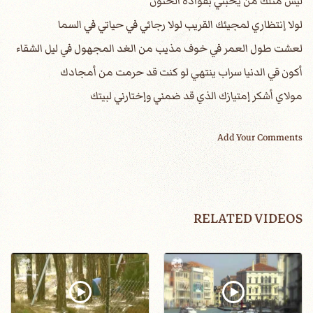
ليس مثلك من يحبني بفؤاده الحنون
لولا إنتظاري لمجيئك القريب لولا رجائي في حياتي في السما
لعشت طول العمر في خوف مذيب من الغد المجهول في ليل الشقاء
أكون قي الدنيا سراب ينتهي لو كنت قد حرمت من أمجادك
مولاي أشكر إمتيازك الذي قد ضمني وإختارني لبيتك
Add Your Comments
RELATED VIDEOS