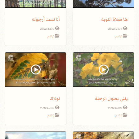
ها صلاة التوبة
أنا لست أرجوك
6410 views
7278 views
ترانيم
ترانيم
يللي بطول الرحلة
لولاك
6317 views
6821 views
ترانيم
ترانيم