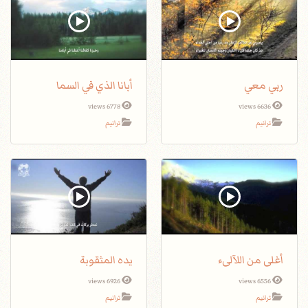
ربي معي
أبانا الذي في السما
6778 views
6636 views
ترانيم
ترانيم
أغلى من اللآلىء
يده المثقوبة
6926 views
6556 views
ترانيم
ترانيم