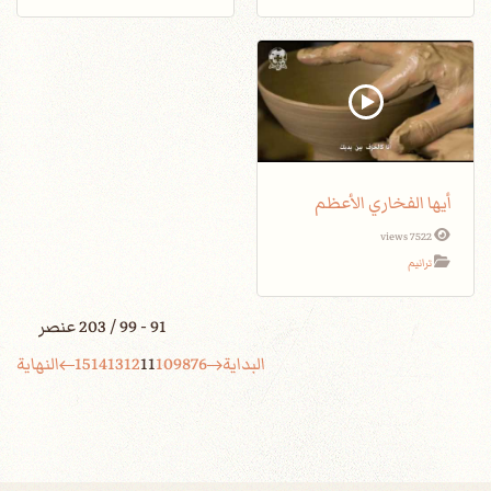
أيها الفخاري الأعظم
7522 views
ترانيم
91 - 99 / 203 عنصر
البداية
6
7
8
9
10
11
12
13
14
15
النهاية