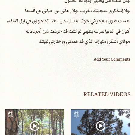
ليس مثلك من يحبني بفؤاده الحنون
لولا إنتظاري لمجيئك القريب لولا رجائي في حياتي في السما
لعشت طول العمر في خوف مذيب من الغد المجهول في ليل الشقاء
أكون قي الدنيا سراب ينتهي لو كنت قد حرمت من أمجادك
مولاي أشكر إمتيازك الذي قد ضمني وإختارني لبيتك
Add Your Comments
RELATED VIDEOS