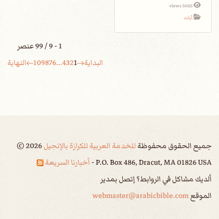
5065 views
آيات
1 - 9 / 99 عنصر
البداية
1
2
3
4
...
6
7
8
9
10
النهاية
جميع الحقوق محفوظة
للخدمة العربية للكرازة بالإنجيل
2026
©
P.O. Box 486, Dracut, MA 01826 USA -
أخبارنا السريعة
ألديك مشاكل في الروابط؟ إتصل بمدير
الموقع
webmaster@arabicbible.com