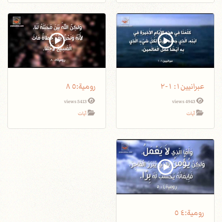
عبرانيين١: ١-٢
5413 views
4943 views
آيات
آيات