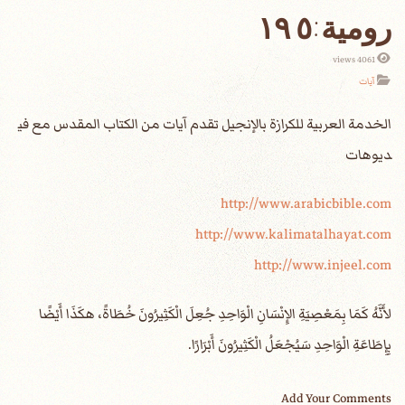
4061 views
آيات
الخدمة العربية للكرازة بالإنجيل تقدم آيات من الكتاب المقدس مع في
ديوهات
http://www.arabicbible.com
http://www.kalimatalhayat.com
http://www.injeel.com
‎لأَنَّهُ كَمَا بِمَعْصِيَةِ الإِنْسَانِ الْوَاحِدِ جُعِلَ الْكَثِيرُونَ خُطَاةً، هكَذَا أَيْضًا
بِإِطَاعَةِ الْوَاحِدِ سَيُجْعَلُ الْكَثِيرُونَ أَبْرَارًا.
Add Your Comments