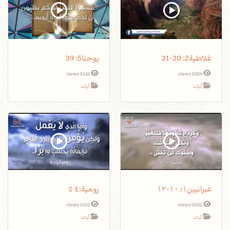
غلاطية2: 20-21
يوحنا5: 39
5145 views
5329 views
آيات
آيات
عبرانيين١: ١٠-١٢
5101 views
5032 views
آيات
آيات