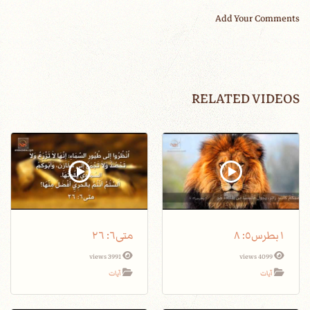
Add Your Comments
RELATED VIDEOS
١بطرس٥: ٨
متى٦: ٢٦
3991 views
4099 views
آيات
آيات