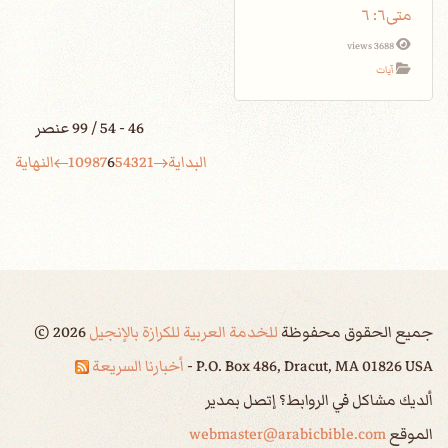
متى٦: ٦
3688 views
آيات
46 - 54 / 99 عنصر
البداية
1
2
3
4
5
6
7
8
9
10
النهاية
جميع الحقوق محفوظة
للخدمة العربية للكرازة بالإنجيل
2026
©
P.O. Box 486, Dracut, MA 01826 USA -
أخبارنا السريعة
ألديك مشاكل في الروابط؟ إتصل بمدير
الموقع
webmaster@arabicbible.com