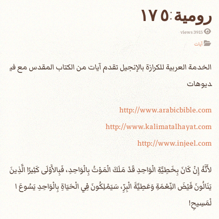
3915 views
آيات
الخدمة العربية للكرازة بالإنجيل تقدم آيات من الكتاب المقدس مع في
ديوهات
http://www.arabicbible.com
http://www.kalimatalhayat.com
http://www.injeel.com
‎لأَنَّهُ إِنْ كَانَ بِخَطِيَّةِ الْوَاحِدِ قَدْ مَلَكَ الْمَوْتُ بِالْوَاحِدِ، فَبِالأَوْلَى كَثِيرًا الَّذِينَ
يَنَالُونَ فَيْضَ النِّعْمَةِ وَعَطِيَّةَ الْبِرِّ، سَيَمْلِكُونَ فِي الْحَيَاةِ بِالْوَاحِدِ يَسُوعَ ا
لْمَسِيحِ!