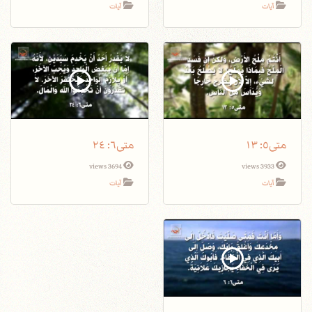
آيات
آيات
متى٥: ١٣
متى٦: ٢٤
3694 views
3933 views
آيات
آيات