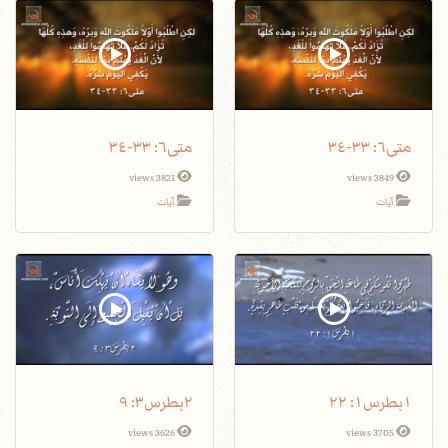
متى٦: ٣٣-٣٤
متى٦: ٣٣-٣٤
3821 views
3849 views
آيات
آيات
١بطرس١: ٢٢
٢بطرس٣: ٩
3626 views
3705 views