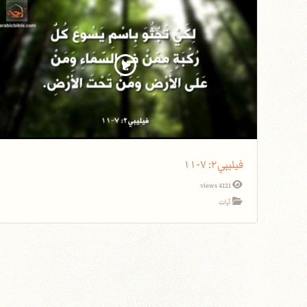
فيليبي٢: ٧-١١
4121 views
آيات