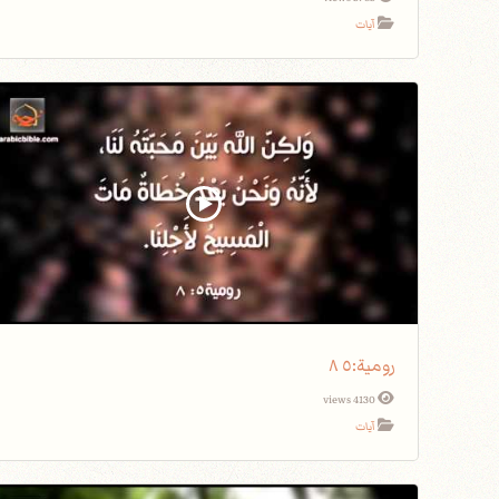
آيات
رومية٥‫:‬ ٨
4130 views
آيات