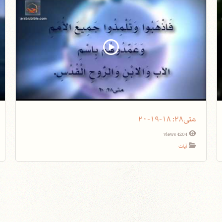
متى٢٨: ١٨-١٩-٢٠
4204 views
آيات