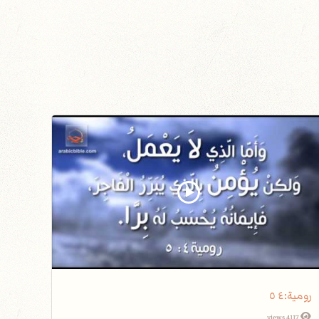
رومية٤‫:‬ ٥
4117 views