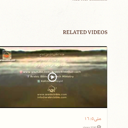
RELATED VIDEOS
متى٥: ١٦
3785 views