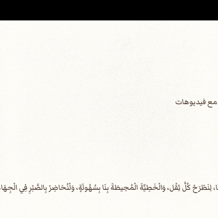
س مع فيديوهات