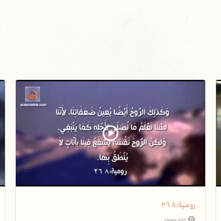
رومية٨‫:‬ ٢٦
4115 views