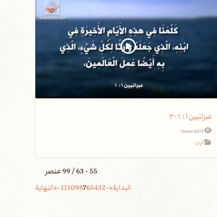
عبرانيين١: ١-٢
4071 views
آيات
55 - 63 / 99 عنصر
البداية
2
3
4
5
6
7
8
9
10
11
النهاية