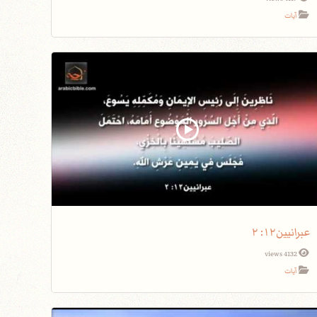
آيات
عبرانيين١٢: ٢
4132 views
آيات