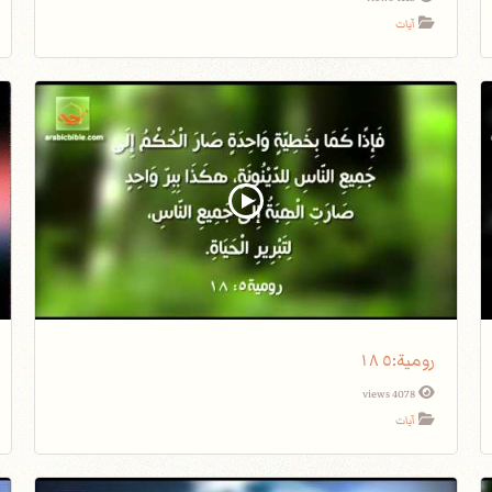
آيات
4078 views
آيات