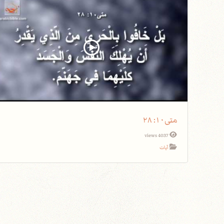
متى١٠: ٢٨
4037 views
آيات