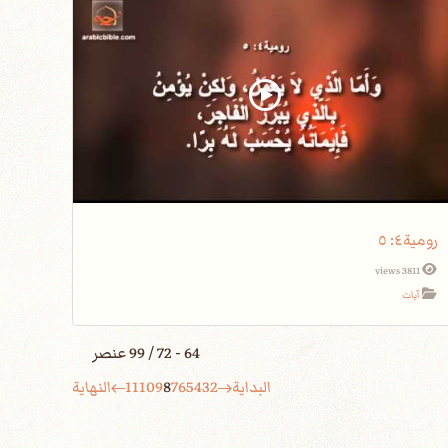
رومية٤: ٥
3811 views
آيات
64 - 72 / 99 عنصر
البداية
2
3
4
5
6
7
8
9
10
11
النهاية