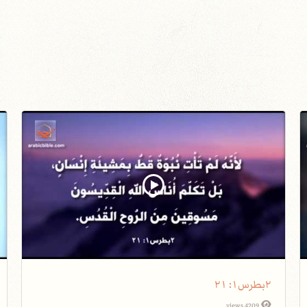
٢بطرس١: ٢١
4209 views