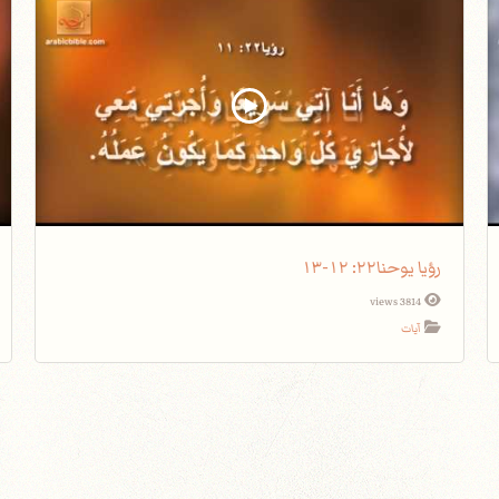
رؤيا يوحنا٢٢: ١٢-١٣
3814 views
آيات