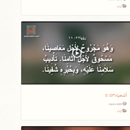
آيات
أشعياء٥٣: ٥
4189 views
آيات