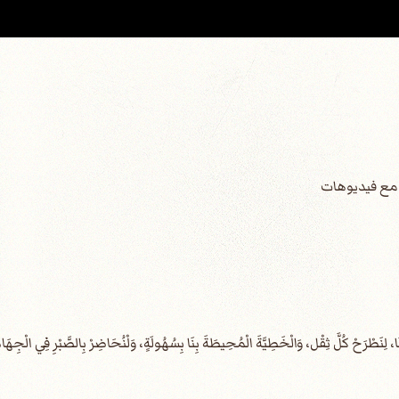
س مع فيديوهات