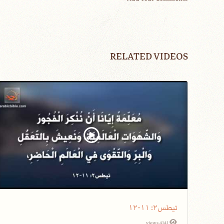
RELATED VIDEOS
تيطس٢: ١١-١٢
4141 views