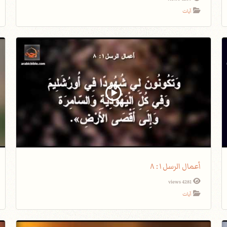
آيات
أعمال الرسل١: ٨
4281 views
آيات