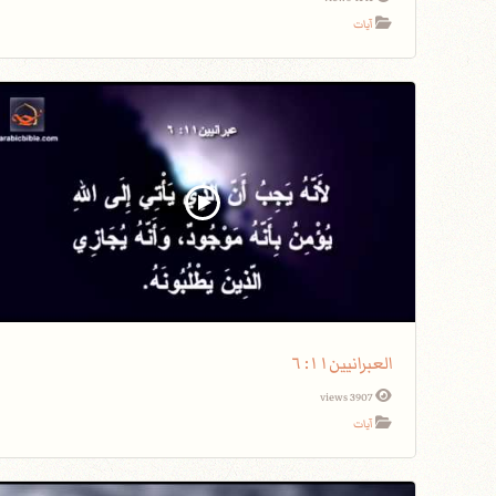
آيات
العبرانيين١١: ٦
3907 views
آيات