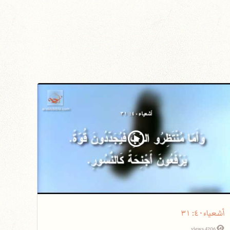
أشعياء٤٠: ٣١
4206 views