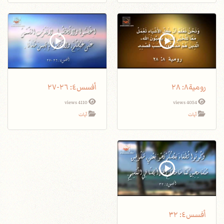
رومية٨: ٢٨
أفسس٤: ٢٦-٢٧
4110 views
4054 views
آيات
آيات
أفسس٤: ٣٢