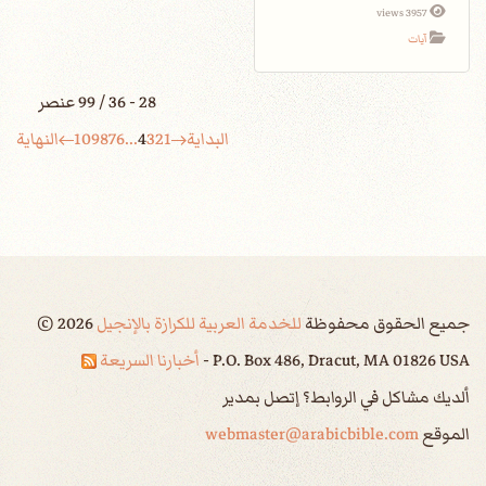
3957 views
آيات
28 - 36 / 99 عنصر
البداية
1
2
3
4
...
6
7
8
9
10
النهاية
جميع الحقوق محفوظة
للخدمة العربية للكرازة بالإنجيل
2026
©
P.O. Box 486, Dracut, MA 01826 USA -
أخبارنا السريعة
ألديك مشاكل في الروابط؟ إتصل بمدير
الموقع
webmaster@arabicbible.com