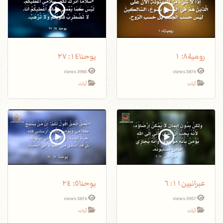
رومية٨: ١
يوحنا١٤: ٢٧
3985 views
3876 views
آيات
آيات
عبرانيين١١: ٦
يوحنا٥: ٢٤
3876 views
3957 views
آيات
آيات