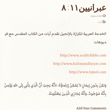
عبرانيين١١: ٨
3991 views
آيات
الخدمة العربية للكرازة بالإنجيل تقدم آيات من الكتاب المقدس مع في
ديوهات
http://www.arabicbible.com
http://www.kalimatalhayat.com
http://www.injeel.com
‎وَلكِنْ بِدُونِ إِيمَانٍ لاَ يُمْكِنُ إِرْضَاؤُهُ، لأَنَّهُ يَجِبُ أَنَّ الَّذِي يَأْتِي إِلَى اللهِ يُؤْمِنُ
بِأَنَّهُ مَوْجُودٌ، وَأَنَّهُ يُجَازِي الَّذِينَ يَطْلُبُونَهُ.
Add Your Comments