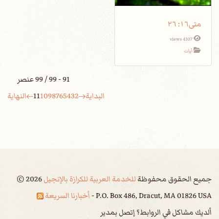
متى١٦: ٢٦
4107 views
آيات
91 - 99 / 99 عنصر
البداية
2
3
4
5
6
7
8
9
10
11
النهاية
جميع الحقوق محفوظة
للخدمة العربية للكرازة بالإنجيل
2026
©
P.O. Box 486, Dracut, MA 01826 USA -
أخبارنا السريعة
ألديك مشاكل في الروابط؟ إتصل بمدير