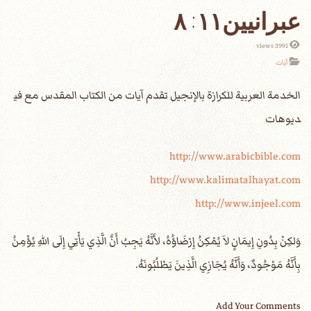
عبرانيين١١: ٨
3991 views
آيات
الخدمة العربية للكرازة بالإنجيل تقدم آيات من الكتاب المقدس مع في
ديوهات
http://www.arabicbible.com
http://www.kalimatalhayat.com
http://www.injeel.com
‎وَلكِنْ بِدُونِ إِيمَانٍ لاَ يُمْكِنُ إِرْضَاؤُهُ، لأَنَّهُ يَجِبُ أَنَّ الَّذِي يَأْتِي إِلَى اللهِ يُؤْمِنُ
بِأَنَّهُ مَوْجُودٌ، وَأَنَّهُ يُجَازِي الَّذِينَ يَطْلُبُونَهُ.
Add Your Comments