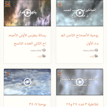
رومية الأصحاح الثامن الع
رسالة بطرس الأولى الأصح
دد الأول
اح الثاني العدد التاسع
3947 views
3992 views
آيات
آيات
غلاطية ٣ عدد ٢٧ و٢٨
يوحنا ٧: ٣٨