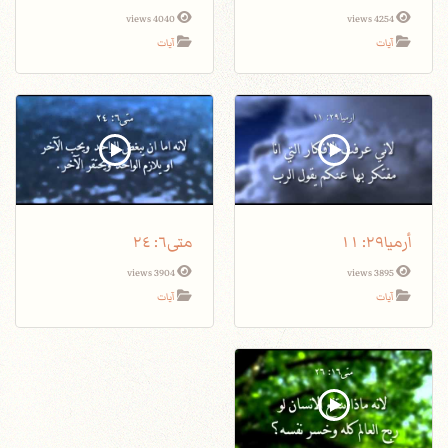
4040 views
4254 views
آيات
آيات
أرميا٢٩: ١١
متى٦: ٢٤
3904 views
3895 views
آيات
آيات