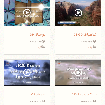
غلاطية2: 20-21
يوحنا5: 39
5145 views
5329 views
آيات
آيات
عبرانيين١: ١٠-١٢
5101 views
5032 views