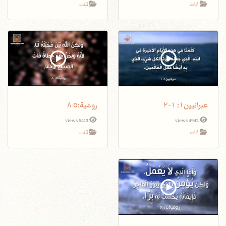
آيات
آيات
عبرانيين١: ١-٢
5413 views
4942 views
آيات
آيات