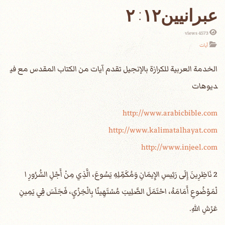
عبرانيين١٢: ٢
4573 views
آيات
الخدمة العربية للكرازة بالإنجيل تقدم آيات من الكتاب المقدس مع في
ديوهات
http://www.arabicbible.com
http://www.kalimatalhayat.com
http://www.injeel.com
2 نَاظِرِينَ إِلَى رَئِيسِ الإِيمَانِ وَمُكَمِّلِهِ يَسُوعَ، الَّذِي مِنْ أَجْلِ السُّرُورِ ا
لْمَوْضُوعِ أَمَامَهُ، احْتَمَلَ الصَّلِيبَ مُسْتَهِينًا بِالْخِزْيِ، فَجَلَسَ فِي يَمِينِ
عَرْشِ اللهِ.