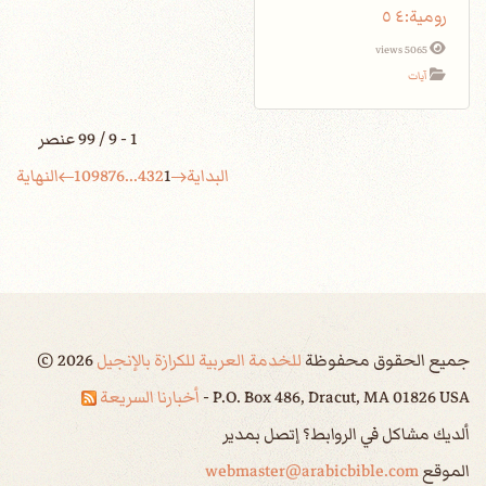
5065 views
آيات
1 - 9 / 99 عنصر
البداية
1
2
3
4
...
6
7
8
9
10
النهاية
جميع الحقوق محفوظة
للخدمة العربية للكرازة بالإنجيل
2026
©
P.O. Box 486, Dracut, MA 01826 USA -
أخبارنا السريعة
ألديك مشاكل في الروابط؟ إتصل بمدير
الموقع
webmaster@arabicbible.com