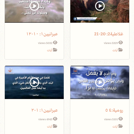
غلاطية2: 20-21
عبرانيين١: ١٠-١٢
5032 views
5329 views
آيات
آيات
عبرانيين١: ١-٢
4943 views
5101 views
آيات
آيات