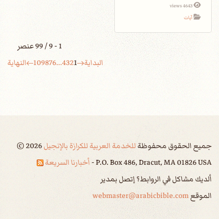
4643 views
آيات
1 - 9 / 99 عنصر
البداية
1
2
3
4
...
6
7
8
9
10
النهاية
جميع الحقوق محفوظة
للخدمة العربية للكرازة بالإنجيل
2026
©
P.O. Box 486, Dracut, MA 01826 USA -
أخبارنا السريعة
ألديك مشاكل في الروابط؟ إتصل بمدير
الموقع
webmaster@arabicbible.com