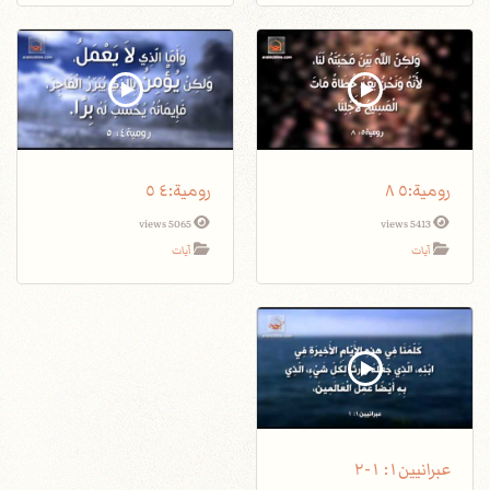
5065 views
5413 views
آيات
آيات
عبرانيين١: ١-٢