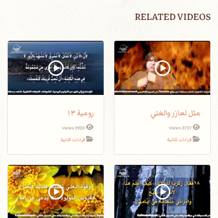
RELATED VIDEOS
مثل لعازر والغني
رومية ١٣
3920 views
3757 views
قراءات كتابية
قراءات كتابية