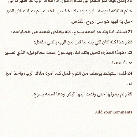
20 ولكن فيما هو متفكر في هذه الامور، اذا ملاك الرب قد ظهر له في
حلم قائلا:«يا يوسف ابن داود، لا تخف ان تاخذ مريم امراتك. لان الذي
حبل به فيها هو من الروح القدس.
21 فستلد ابنا وتدعو اسمه يسوع. لانه يخلص شعبه من خطاياهم».
22 وهذا كله كان لكي يتم ما قيل من الرب بالنبي القائل:
23 «هوذا العذراء تحبل وتلد ابنا، ويدعون اسمه عمانوئيل» الذي تفسير
ه: الله معنا.
24 فلما استيقظ يوسف من النوم فعل كما امره ملاك الرب، واخذ امرا
ته.
25 ولم يعرفها حتى ولدت ابنها البكر. ودعا اسمه يسوع.
Add Your Comments