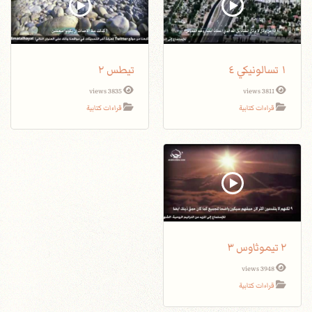
١ تسالونيكي ٤
تيطس ٢
3835 views
3811 views
قراءات كتابية
قراءات كتابية
٢ تيموثاوس ٣
3948 views
قراءات كتابية