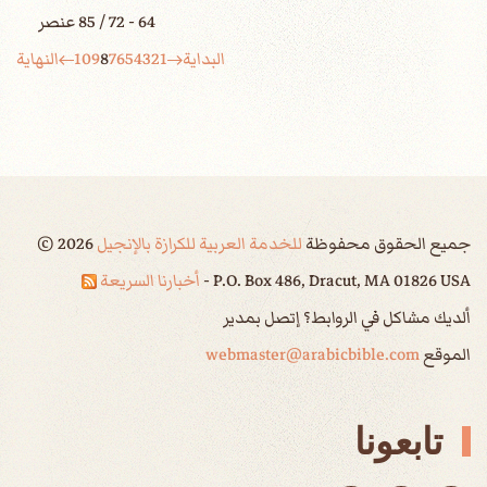
64 - 72 / 85 عنصر
البداية
1
2
3
4
5
6
7
8
9
10
النهاية
جميع الحقوق محفوظة
للخدمة العربية للكرازة بالإنجيل
2026
©
P.O. Box 486, Dracut, MA 01826 USA -
أخبارنا السريعة
ألديك مشاكل في الروابط؟ إتصل بمدير
الموقع
webmaster@arabicbible.com
تابعونا