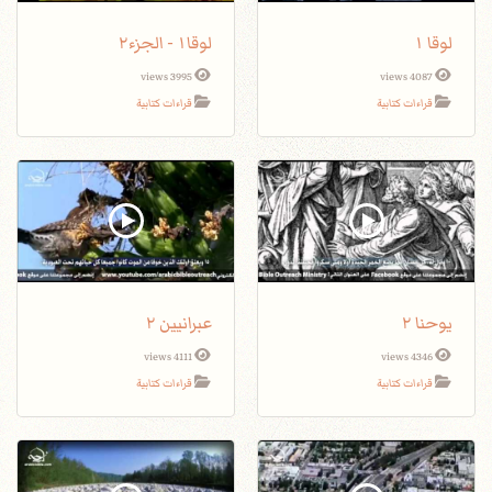
لوقا ١
لوقا١ - الجزء٢
3995 views
4087 views
قراءات كتابية
قراءات كتابية
يوحنا ٢
عبرانيين ٢
4111 views
4346 views
قراءات كتابية
قراءات كتابية