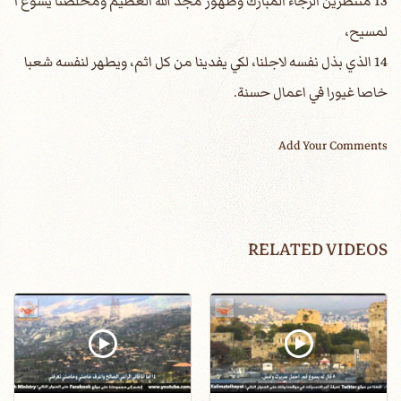
13 منتظرين الرجاء المبارك وظهور مجد الله العظيم ومخلصنا يسوع ا
لمسيح،
14 الذي بذل نفسه لاجلنا، لكي يفدينا من كل اثم، ويطهر لنفسه شعبا
خاصا غيورا في اعمال حسنة.
Add Your Comments
RELATED VIDEOS