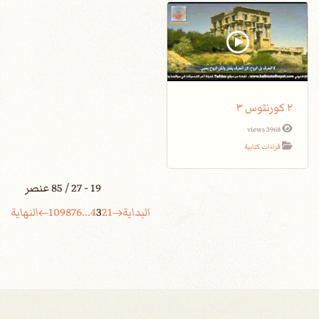
٢ كورنثوس ٣
3968 views
قراءات كتابية
19 - 27 / 85 عنصر
البداية
1
2
3
4
...
6
7
8
9
10
النهاية