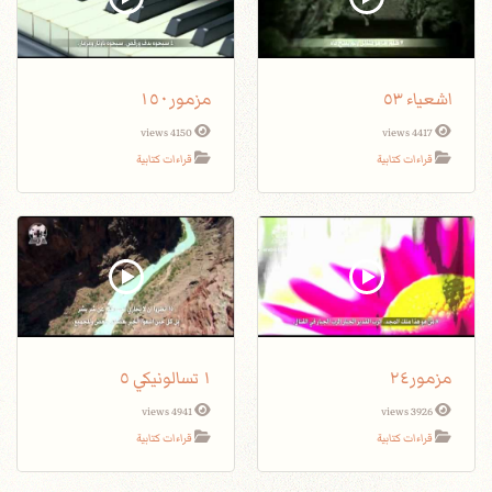
اشعياء ٥٣
مزمور١٥٠
4150 views
4417 views
قراءات كتابية
قراءات كتابية
مزمور٢٤
١ تسالونيكي ٥
4941 views
3926 views
قراءات كتابية
قراءات كتابية