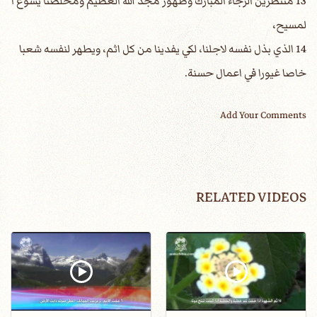
13 منتظرين الرجاء المبارك وظهور مجد الله العظيم ومخلصنا يسوع ا
لمسيح،
14 الذي بذل نفسه لاجلنا، لكي يفدينا من كل اثم، ويطهر لنفسه شعبا
خاصا غيورا في اعمال حسنة.
Add Your Comments
RELATED VIDEOS