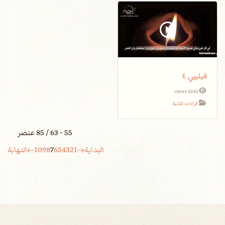
فيليبي ٤
4243 views
قراءات كتابية
55 - 63 / 85 عنصر
البداية
1
2
3
4
5
6
7
8
9
10
النهاية