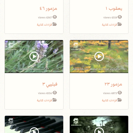
يعقوب ١
مزمور ٤٦
4367 views
4318 views
قراءات كتابية
قراءات كتابية
مزمور ٢٣
فيليبي ٣
4556 views
4873 views
قراءات كتابية
قراءات كتابية