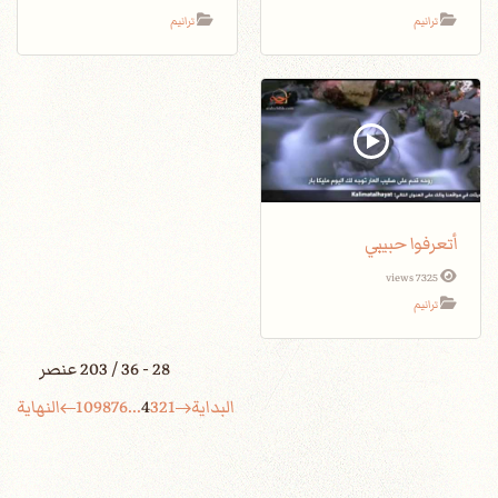
ترانيم
ترانيم
أتعرفوا حبيبي
7325 views
ترانيم
28 - 36 / 203 عنصر
البداية
1
2
3
4
...
6
7
8
9
10
النهاية