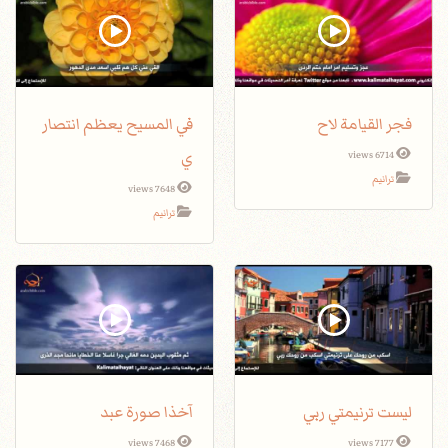
فجر القيامة لاح
في المسيح يعظم انتصار
ي
6714 views
ترانيم
7648 views
ترانيم
ليست ترنيمتي ربي
آخذا صورة عبد
7468 views
7177 views