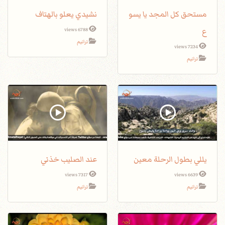
مستحق كل المجد يا يسو
نشيدي يعلو بالهتاف
ع
6788 views
ترانيم
7234 views
ترانيم
يللي بطول الرحلة معين
عند الصليب خذني
7317 views
6639 views
ترانيم
ترانيم