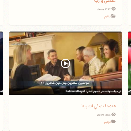
علمني يا رب
7297 views
ترانيم
عندما نصلي لك ربنا
6895 views
ترانيم