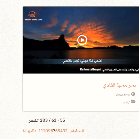
بحر محبة الفادي
6744 views
ترانيم
55 - 63 / 203 عنصر
البداية
2
3
4
5
6
7
8
9
10
11
النهاية