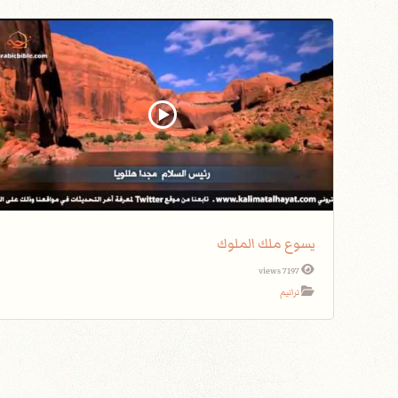
يسوع ملك الملوك
7197 views
ترانيم