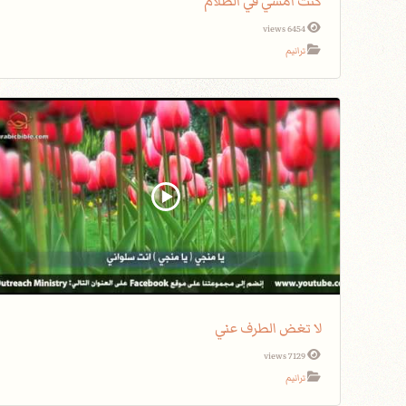
كنت أمشي في الظلام
6454 views
ترانيم
لا تغض الطرف عني
7129 views
ترانيم