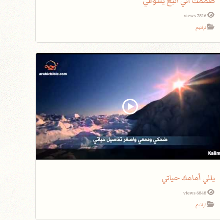
صممت أني أتبع يسوعي
7516 views
ترانيم
يللي أمامك حياتي
6848 views
ترانيم