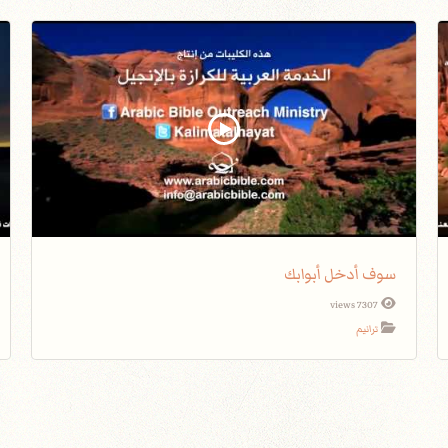
سوف أدخل أبوابك
7307 views
ترانيم