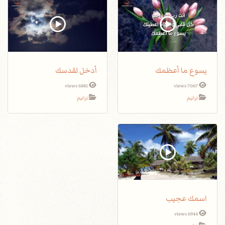
يسوع ما أعظمك
أدخل لقدسك
6881 views
7067 views
ترانيم
ترانيم
اسمك عجيب
6944 views