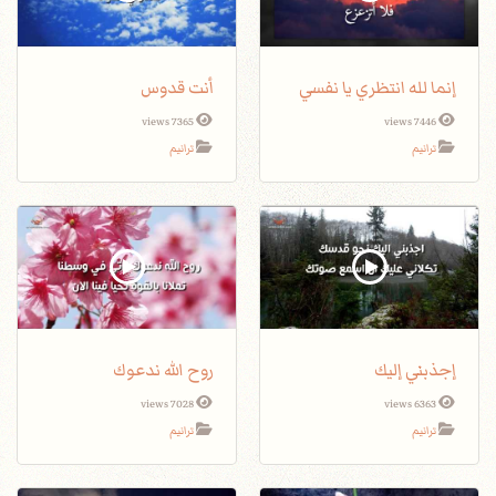
إنما لله انتظري يا نفسي
أنت قدوس
7365 views
7446 views
ترانيم
ترانيم
إجذبني إليك
روح الله ندعوك
7028 views
6363 views
ترانيم
ترانيم