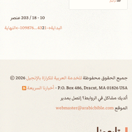
ترانيم
10 - 18 / 203 عنصر
البداية
1
2
3
4
...
6
7
8
9
10
النهاية
جميع الحقوق محفوظة
للخدمة العربية للكرازة بالإنجيل
2026
©
P.O. Box 486, Dracut, MA 01826 USA -
أخبارنا السريعة
ألديك مشاكل في الروابط؟ إتصل بمدير
الموقع
webmaster@arabicbible.com
تابعونا