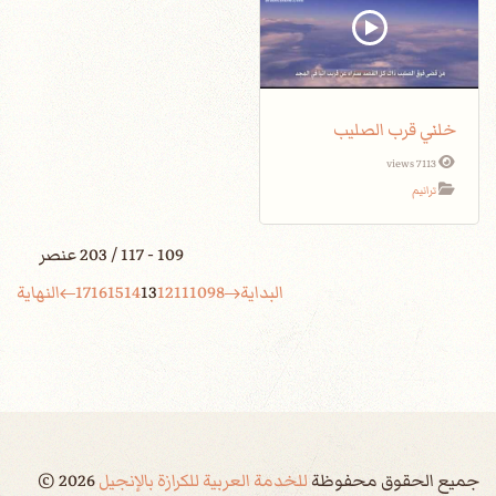
خلني قرب الصليب
7113 views
ترانيم
109 - 117 / 203 عنصر
البداية
8
9
10
11
12
13
14
15
16
17
النهاية
جميع الحقوق محفوظة
للخدمة العربية للكرازة بالإنجيل
2026
©