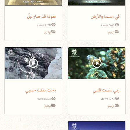
في السما والأرض
هوذا قد صار ليلٌ
7160 views
6621 views
ترانيم
ترانيم
ربي سبيت قلبي
تحت ظلك حبيبي
6951 views
6773 views
ترانيم
ترانيم