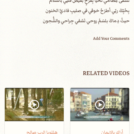
تُشفى عِظامي تحيا بِفَرحٍ بفيضُ قلبي بالسَّلام
بِحُبِّكَ ربّي أطرَحُ خوفي في صليبِ فاديَّ الحَنون
حيثُ دِماكَ بلسَمُ روحي تَشفي جِراحي والشُّجون
Add Your Comments
RELATED VIDEOS
أراك بالإيمان
هللويا الرب صالح