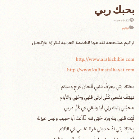
بحبك ربي
6482 views
ترانيم
http://www.arabicbible.com
http://www.kalimatalhayat.com
بِحُبِّكَ ربّي يعزِفُ قلبي ألحانَ فَرَحٍ وسلام
تهتِفُ نفسي كُلّي لربّي قلبي وحُبّي والأيام
محبَّتي إليكَ ربّي أيا رفيقي في كُلِّ دربي
ثَبِّت قلبي بكَ وزِد حُبّي لَك َأنتَ أيا حبيب وليس غيرَكَ
بِحُبِّكَ ربّي لذَّ حديثي عَزاءُ نفسي في الآلام