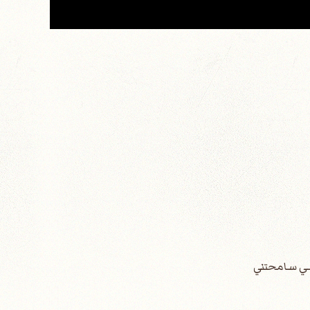
لـي سـامحتني