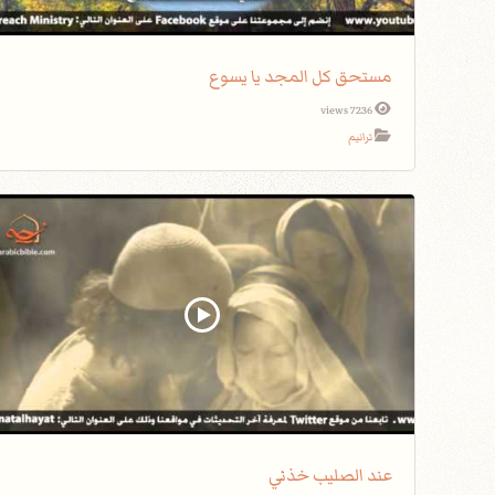
مستحق كل المجد يا يسوع
7236 views
ترانيم
عند الصليب خذني