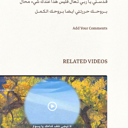
قـدســني يـا ربـي تـعال فليس هذا عندك شيء محال
بـــروحـــك حـررتـني ايـضـا بــروحـك الـكـمــل
Add Your Comments
RELATED VIDEOS