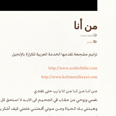
من أنا
6628 views
ترانيم
http://www.arabicbible.com
http://www.kalimatalhayat.com
مـن انــا مـن انــا مـن انا يا رب حتى تفتدي
نفسي وروحي من عـقـاب في الجحـيـم الى الابـــد لا اسـتحق ك
وهـبـتـني بــك الـحـياة ومــن مـوتي أقـمتـنـي علمني كيف أشكر