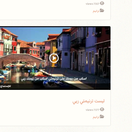
7317 views
ترانيم
ليست ترنيمتي ربي
7177 views
ترانيم