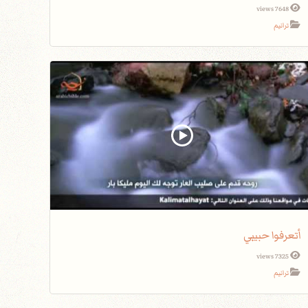
7648 views
ترانيم
أتعرفوا حبيبي
7325 views
ترانيم