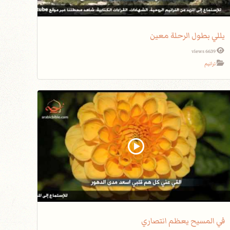
يللي بطول الرحلة معين
6639 views
ترانيم
في المسيح يعظم انتصاري