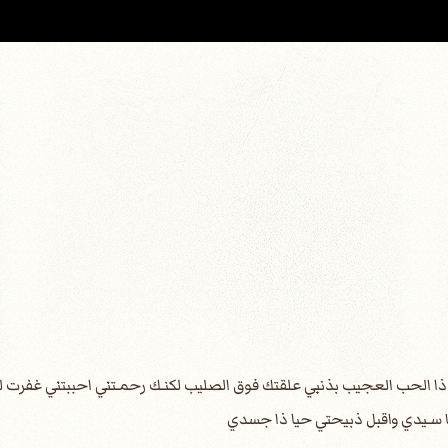
ل ذا الحب العجيب بذنبي علقتك فوق الصليب لكنـك رحمـتني احببتني غفرت 
 يا سـيدي واقبل ذبيحتي حيا ذا جسدي