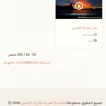
بحر محبة الفادي
6744 views
ترانيم
55 - 63 / 203 عنصر
البداية
2
3
4
5
6
7
8
9
10
11
النهاية
جميع الحقوق محفوظة
للخدمة العربية للكرازة بالإنجيل
2026
©