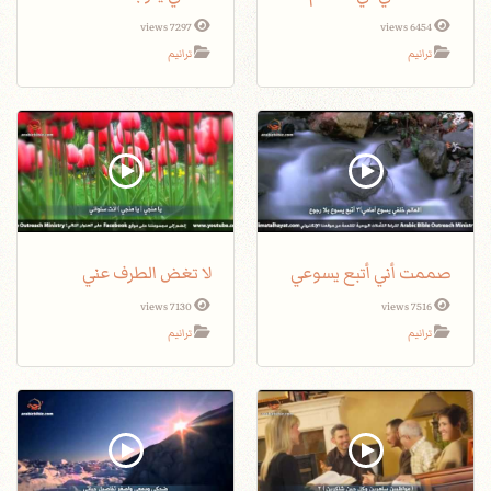
7297 views
6454 views
ترانيم
ترانيم
صممت أني أتبع يسوعي
لا تغض الطرف عني
7130 views
7516 views
ترانيم
ترانيم