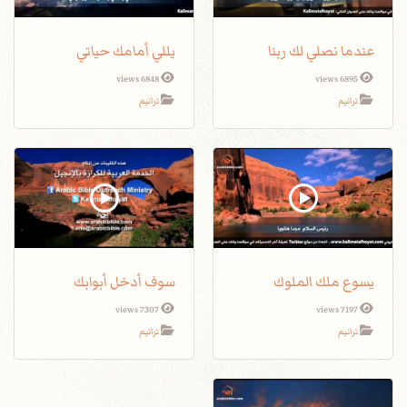
عندما نصلي لك ربنا
يللي أمامك حياتي
6848 views
6895 views
ترانيم
ترانيم
يسوع ملك الملوك
سوف أدخل أبوابك
7307 views
7197 views
ترانيم
ترانيم