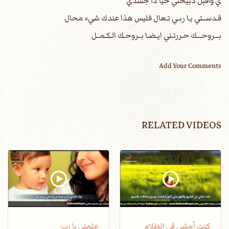
ي واقبل ذبيحتي حيا ذا جسدي
قـدســني يـا ربـي تـعال فليس هذا عندك شيء محال
بـــروحـــك حـررتـني ايـضـا بــروحـك الـكـمــل
Add Your Comments
RELATED VIDEOS
كنت أمشي في الظلام
علمني يا رب