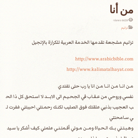
من أنا
6628 views
ترانيم
http://www.arabicbible.com
http://www.kalimatalhayat.com
مـن انــا مـن انــا مـن انا يا رب حتى تفتدي
نفسي وروحي من عـقـاب في الجحـيـم الى الابـــد لا اسـتحق كل ذا الح
ب العجيب بذنبي علقتك فوق الصليب لكنـك رحمـتني احببتني غفرت لـ
ي سـامحتني
وهـبـتـني بــك الـحـياة ومــن مـوتي أقـمتـنـي علمني كيف أشكر يا سـيد