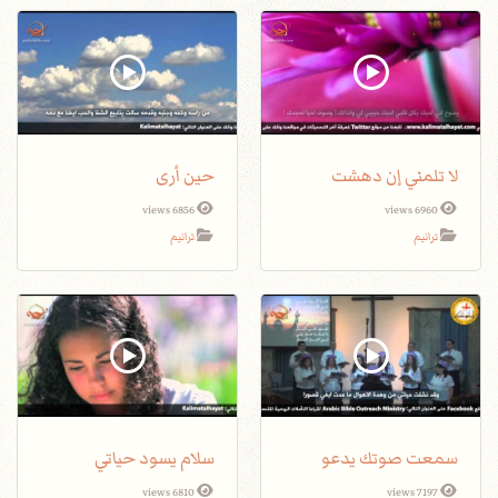
لا تلمني إن دهشت
حين أرى
6856 views
6960 views
ترانيم
ترانيم
سمعت صوتك يدعو
سلام يسود حياتي
6810 views
7197 views