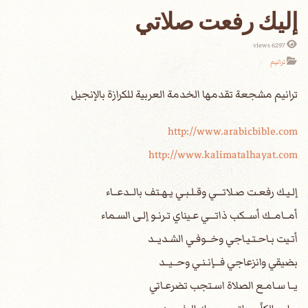
إليك رفعت صلاتي
6297 views
ترانيم
http://www.arabicbible.com
http://www.kalimatalhayat.com
إلـيـك رفعـت صـلاتـــي وقـلـبـي يـهـتف بالــدعــاء
أمــامــك أســكب ذاتـــي عـيناي تـرنـو إلـى السـماء
أتـيت بـاحـتـيـاجي وخــوفـي الشـديــد
بضيقي وانزعاجي فـــإنـنـي وحــيــد
يــا سـامـع الصلاة اسـتجب تضرعـاتي