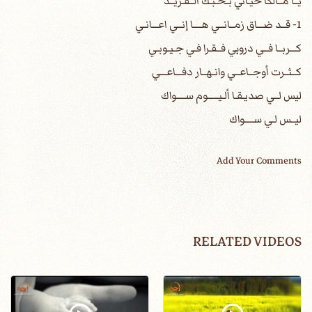
يــا مــالكاً حيـاتي بـحـبـك الــفـريــد
1- قــد ضـــاق زمــانــي هــــا إنــي اعـــانـي
كـــربــا فــي دروبي فــقـرا فـي جـيـوبـي
كــثــرت أوجــاعــي وانـهــار دفـــاعـــي
ليس لــي صديـقـا ألـيـــــوم ســــواك
ليــس لـي ســــواك
Add Your Comments
RELATED VIDEOS