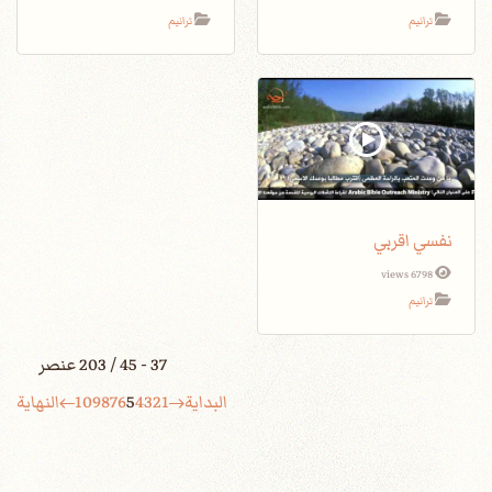
ترانيم
ترانيم
نفسي اقربي
6798 views
ترانيم
37 - 45 / 203 عنصر
البداية
1
2
3
4
5
6
7
8
9
10
النهاية