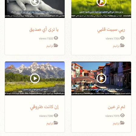
ربي سبيت قلبي
يا ترى أي صديق
7332 views
7314 views
ترانيم
ترانيم
لم تر عين
إن كانت ظروفي
7281 views
7375 views
ترانيم
ترانيم